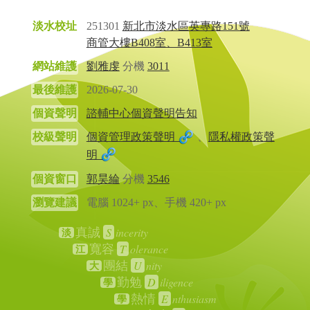
淡水校址
251301
新北市淡水區英專路151號
商管大樓B408室、B413室
網站維護
劉雅虔
分機
3011
最後維護
2026-07-30
個資聲明
諮輔中心個資聲明告知
校級聲明
個資管理政策聲明
、
隱私權政策聲
明
個資窗口
郭昊綸
分機
3546
瀏覽建議
電腦 1024+ px、手機 420+ px
S
incerity
真誠
淡
T
olerance
寬容
江
U
nity
團結
大
D
iligence
勤勉
學
E
nthusiasm
熱情
學