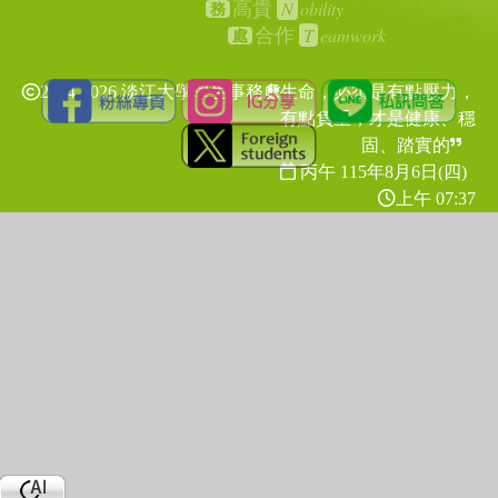
N
obility
高貴
務
T
eamwork
合作
處
2024-2026 淡江大學學生事務處
生命，必須是有點壓力，
有點負重，才是健康、穩
固、踏實的
丙午 115年
8月6日(四)
上午 07:37