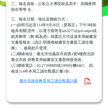
二、報名資格：公私立大專院校及高中、高職夜間
部在學學 生。
三、報名日期、地址及聯絡方式：
(一)自即日起至114年9月26日（星期五）下午5時前
檢具有關 證件，以電子檔寄至am3275@gov.taipei或
紙本郵寄（郵 戳為憑）或委託方式送達本局秘書室
文書股報名（請註 明應徵秘書室文書股工讀生職
務）， 逾期恕不受理。
(二)聯絡地址：臺北市信義區市府路1號9樓西北區
臺北市政 府教育局秘書室文書股簡股長收。
(三)聯絡電話：02-27208889或1999分機6467。 四、
檢送114年本局工讀生甄選計畫1份。
臺北市政府教育局工讀生甄選計畫