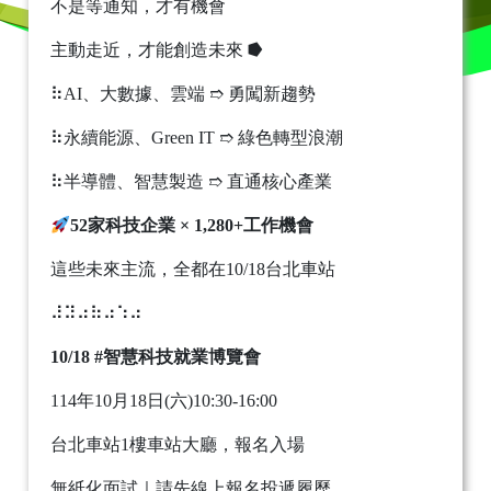
不是等通知，才有機會
主動走近，才能創造未來 ⭓
⠷AI、大數據、雲端 ➱ 勇闖新趨勢
⠷永續能源、Green IT ➱ 綠色轉型浪潮
⠷半導體、智慧製造 ➱ 直通核心產業
52家科技企業 × 1,280+工作機會
這些未來主流，全都在10/18台北車站
⠼⠽⠴⠷⠴⠱⠴
10/18 #智慧科技就業博覽會
114年10月18日(六)10:30-16:00
台北車站1樓車站大廳，報名入場
無紙化面試｜請先線上報名投遞履歷