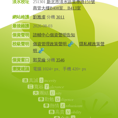
淡水校址
251301
新北市淡水區英專路151號
商管大樓B408室、B413室
網站維護
劉雅虔
分機
3011
最後維護
2026-08-03
個資聲明
諮輔中心個資聲明告知
校級聲明
個資管理政策聲明
、
隱私權政策聲
明
個資窗口
郭昊綸
分機
3546
瀏覽建議
電腦 1024+ px、手機 420+ px
S
incerity
真誠
淡
T
olerance
寬容
江
U
nity
團結
大
D
iligence
勤勉
學
E
nthusiasm
熱情
學
N
obility
高貴
務