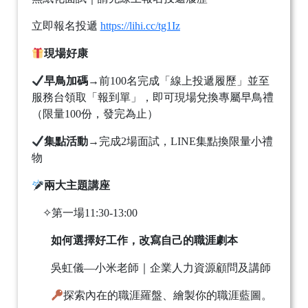
立即報名投遞
https://lihi.cc/tg1Iz
現場好康
早鳥加碼
→前100名完成「線上投遞履歷」並至
服務台領取「報到單」，即可現場兌換專屬早鳥禮
（限量100份，發完為止）
集點活動
→完成2場面試，LINE集點換限量小禮
物
兩大主題講座
✧第一場11:30-13:00
如何選擇好工作，改寫自己的職涯劇本
吳虹儀—小米老師｜企業人力資源顧問及講師
探索內在的職涯羅盤、繪製你的職涯藍圖。