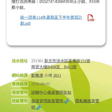
撥打洽詢專線：(02)2747-8266#3030王小姐、#3108
蔡小姐。
統一證券114年暑期及下半年實習計
劃.pdf
淡水校址
251301
新北市淡水區英專路151號
商管大樓B408室、B413室
網站維護
劉雅虔
分機
3011
最後維護
2026-08-05
個資聲明
諮輔中心個資聲明告知
校級聲明
個資管理政策聲明
、
隱私權政策聲
明