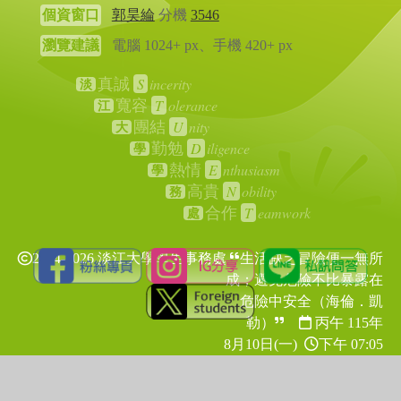
個資窗口
郭昊綸
分機
3546
瀏覽建議
電腦 1024+ px、手機 420+ px
S
incerity
真誠
淡
T
olerance
寬容
江
U
nity
團結
大
D
iligence
勤勉
學
E
nthusiasm
熱情
學
N
obility
高貴
務
T
eamwork
合作
處
2024-2026 淡江大學學生事務處
生活缺乏冒險便一無所
成；避免危險不比暴露在
危險中安全（海倫．凱
勒）
丙午 115年
8月10日(一)
下午 07:05