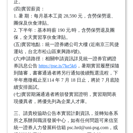
止。
(四)實習薪資：
1. 暑 期：每月基本工資 28,590 元，含勞保勞退、
團保及伙食津貼。
2. 下半年：基本時薪 190 元/時，含勞保勞退及團
保，全天實習享伙食津貼。
(五)實習地點：統一證券總公司大樓 (近南京三民捷
運站，台北市松山區東興路8號)。
(六)申請路徑：相關申請資訊詳見統一證券官網證
券訊息公告
https://pse.is/7ke5k6
，暑期實習履歷採隨
到隨審，書審通過者將另行通知後續甄選流程，下
半年應徵截止至114 年 7 月 18 日止，將於 7 月底陸
續安排面試。
(七)實習期滿通過者將頒發實習證明，實習期間表
現優異者，將優先列為企業人才庫。
三、請貴校協助公告本實習計劃資訊，並轉知各系
所之系辦與職涯發展中心，如有任何問題可來信至
統一證券人力發展科信箱 psc.hrd@uni-psg.com，或