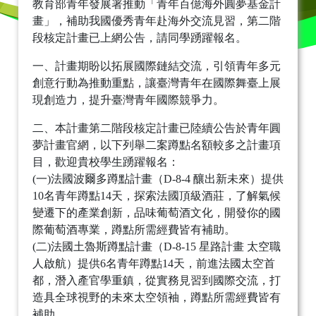
教育部青年發展署推動「青年百億海外圓夢基金計
畫」，補助我國優秀青年赴海外交流見習，第二階
段核定計畫已上網公告，請同學踴躍報名。
一、計畫期盼以拓展國際鏈結交流，引領青年多元
創意行動為推動重點，讓臺灣青年在國際舞臺上展
現創造力，提升臺灣青年國際競爭力。
二、本計畫第二階段核定計畫已陸續公告於青年圓
夢計畫官網，以下列舉二案蹲點名額較多之計畫項
目，歡迎貴校學生踴躍報名：
(一)法國波爾多蹲點計畫（D-8-4 釀出新未來）提供
10名青年蹲點14天，探索法國頂級酒莊，了解氣候
變遷下的產業創新，品味葡萄酒文化，開發你的國
際葡萄酒專業，蹲點所需經費皆有補助。
(二)法國土魯斯蹲點計畫（D-8-15 星路計畫 太空職
人啟航）提供6名青年蹲點14天，前進法國太空首
都，潛入產官學重鎮，從實務見習到國際交流，打
造具全球視野的未來太空領袖，蹲點所需經費皆有
補助。