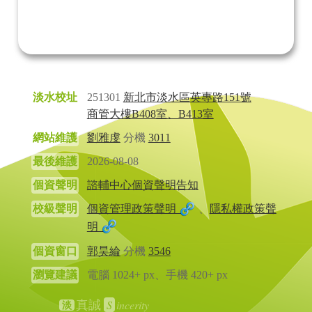
淡水校址
251301
新北市淡水區英專路151號
商管大樓B408室、B413室
網站維護
劉雅虔
分機
3011
最後維護
2026-08-08
個資聲明
諮輔中心個資聲明告知
校級聲明
個資管理政策聲明
、
隱私權政策聲
明
個資窗口
郭昊綸
分機
3546
瀏覽建議
電腦 1024+ px、手機 420+ px
S
incerity
真誠
淡