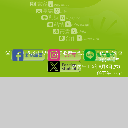
T
olerance
寬容
江
U
nity
團結
大
D
iligence
勤勉
學
E
nthusiasm
熱情
學
N
obility
高貴
務
T
eamwork
合作
處
2024-2026 淡江大學學生事務處
一念之間，往往決定兩種
不同的命運
丙午 115年
8月8日(六)
下午 10:57