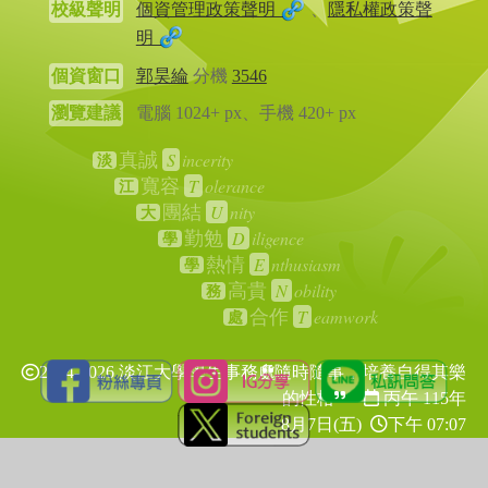
校級聲明
個資管理政策聲明
、
隱私權政策聲
明
個資窗口
郭昊綸
分機
3546
瀏覽建議
電腦 1024+ px、手機 420+ px
S
incerity
真誠
淡
T
olerance
寬容
江
U
nity
團結
大
D
iligence
勤勉
學
E
nthusiasm
熱情
學
N
obility
高貴
務
T
eamwork
合作
處
2024-2026 淡江大學學生事務處
隨時隨事，培養自得其樂
的性格
丙午 115年
8月7日(五)
下午 07:07