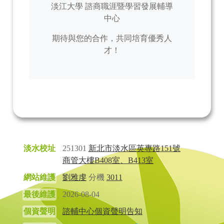
淡江大學 諮商職涯暨學習發展輔導
中心
期待與您的合作，共同培育優秀人
才！
淡水校址
251301
新北市淡水區英專路151號
商管大樓B408室、B413室
網站維護
劉雅虔
分機
3011
最後維護
2026-08-04
個資聲明
諮輔中心個資聲明告知