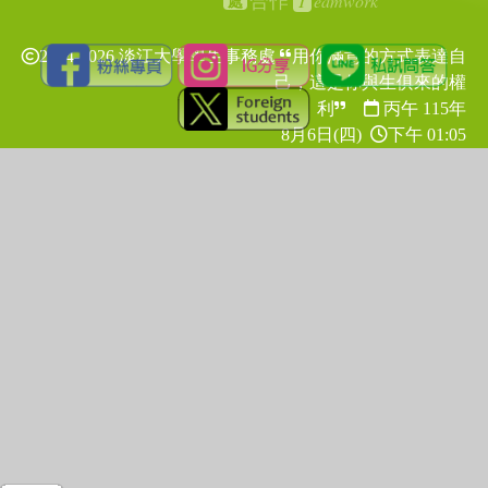
T
eamwork
合作
處
2024-2026 淡江大學學生事務處
用你滿意的方式表達自
己，這是你與生俱來的權
利
丙午 115年
8月6日(四)
下午 01:05