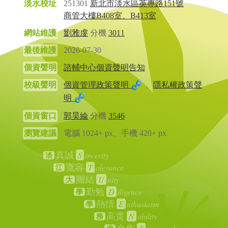
淡水校址
251301
新北市淡水區英專路151號
商管大樓B408室、B413室
網站維護
劉雅虔
分機
3011
最後維護
2026-07-30
個資聲明
諮輔中心個資聲明告知
校級聲明
個資管理政策聲明
、
隱私權政策聲
明
個資窗口
郭昊綸
分機
3546
瀏覽建議
電腦 1024+ px、手機 420+ px
S
incerity
真誠
淡
T
olerance
寬容
江
U
nity
團結
大
D
iligence
勤勉
學
E
nthusiasm
熱情
學
N
obility
高貴
務