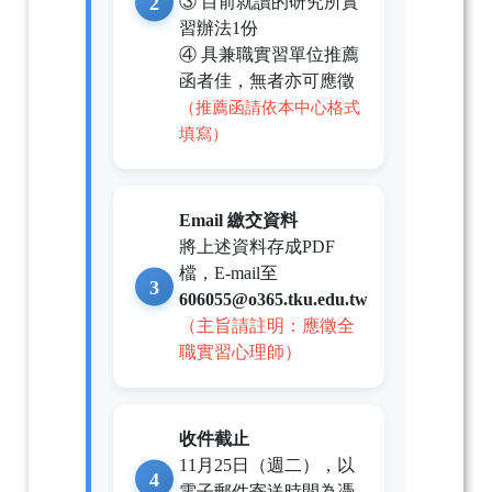
③ 目前就讀的研究所實
習辦法1份
④ 具兼職實習單位推薦
函者佳，無者亦可應徵
（推薦函請依本中心格式
填寫）
Email 繳交資料
將上述資料存成PDF
檔，E-mail至
606055@o365.tku.edu.tw
（主旨請註明：應徵全
職實習心理師）
收件截止
11月25日（週二），以
電子郵件寄送時間為憑