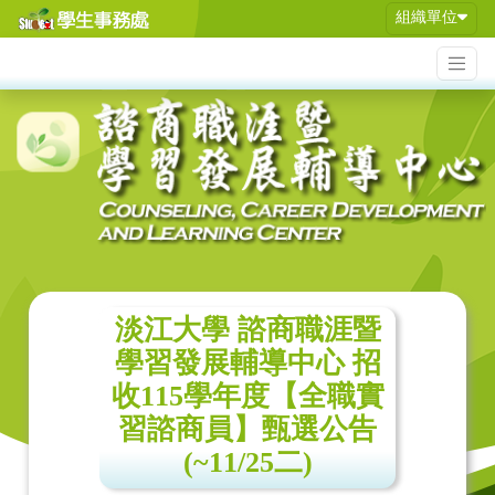
組織單位
淡江大學 諮商職涯暨
學習發展輔導中心 招
收115學年度【全職實
習諮商員】甄選公告
(~11/25二)