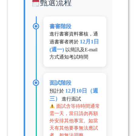
甄選流程
書審階段
進行書審資料審核，通
12月1日
過書審者將於
(週一)
以簡訊及E-mail
方式通知考試時間
面試階段
12月10日（週
預計於
三）
進行面試
面試含等待時間通常
需一天，當日請勿再額
外安排其他事宜。如當
天有其他要事無法應試
者，恕無法調整。