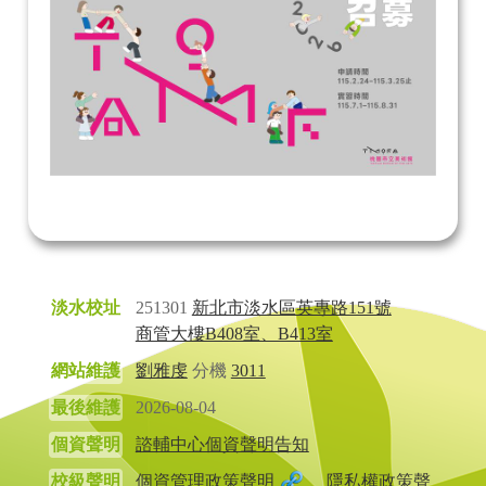
淡水校址
251301
新北市淡水區英專路151號
商管大樓B408室、B413室
網站維護
劉雅虔
分機
3011
最後維護
2026-08-04
個資聲明
諮輔中心個資聲明告知
校級聲明
個資管理政策聲明
、
隱私權政策聲