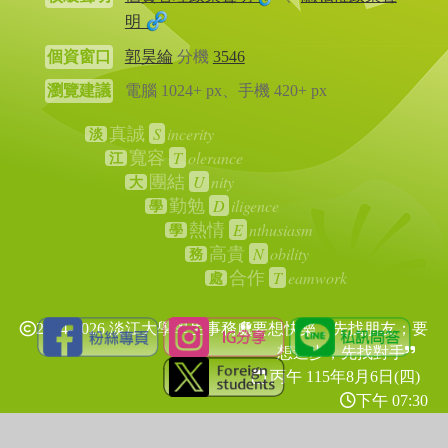
明
個資窗口
郭昊綸
分機
3546
瀏覽建議
電腦 1024+ px、手機 420+ px
S
incerity
真誠
淡
T
olerance
寬容
江
U
nity
團結
大
D
iligence
勤勉
學
E
nthusiasm
熱情
學
N
obility
高貴
務
T
eamwork
合作
處
2024-2026 淡江大學學生事務處
要想快樂，先找朋友；要
想進步，先找對手
丙午 115年
8月6日(四)
下午 07:30