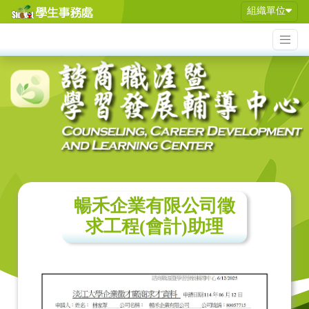
組織單位
暢禾企業有限公司徵
求工程(會計)助理