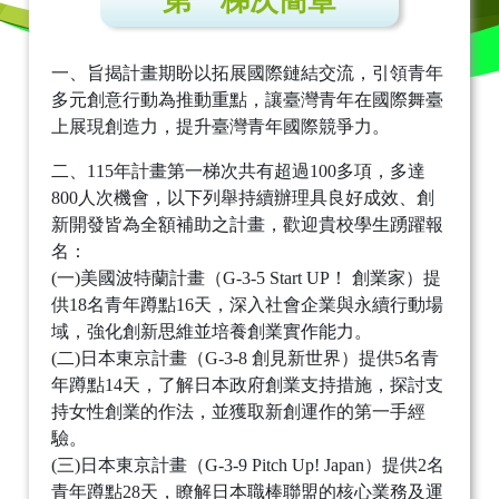
第一梯次簡章
一、旨揭計畫期盼以拓展國際鏈結交流，引領青年
多元創意行動為推動重點，讓臺灣青年在國際舞臺
上展現創造力，提升臺灣青年國際競爭力。
二、115年計畫第一梯次共有超過100多項，多達
800人次機會，以下列舉持續辦理具良好成效、創
新開發皆為全額補助之計畫，歡迎貴校學生踴躍報
名：
(一)美國波特蘭計畫（G-3-5 Start UP！ 創業家）提
供18名青年蹲點16天，深入社會企業與永續行動場
域，強化創新思維並培養創業實作能力。
(二)日本東京計畫（G-3-8 創見新世界）提供5名青
年蹲點14天，了解日本政府創業支持措施，探討支
持女性創業的作法，並獲取新創運作的第一手經
驗。
(三)日本東京計畫（G-3-9 Pitch Up! Japan）提供2名
青年蹲點28天，瞭解日本職棒聯盟的核心業務及運