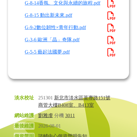
G-8-14香氛、文化與永續的旅程.pdf
G-8-15 動出新未來.pdf
G-9-2數位韌性×青年行動.pdf
G-3-6 歐洲「晶」奇隊.pdf
G-5-5 藝起法國夢.pdf
淡水校址
251301
新北市淡水區英專路151號
商管大樓B408室、B413室
網站維護
劉雅虔
分機
3011
最後維護
2026-08-01
個資聲明
諮輔中心個資聲明告知