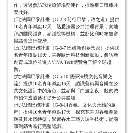
作，透過參訪球場瞭解場務運作，推進臺日職棒共
榮共好。
(四)法國巴黎計畫（G-2-3 前行巴黎，政之道）提供
10名青年蹲點17天，熟悉法國公共治理背景，實地
拜訪國民議會、參議院等機構，並赴比利時布魯塞
爾議會進行觀摩。
(五)法國巴黎計畫（G-3-7 巴黎新創夢想家）提供10
名青年蹲點16天，掌握歐洲科技創新脈動，參訪新
創育成單位並進入VIVA Tech博覽會了解全球趨
勢。
(六)法國巴黎計畫（G-5-10 藝夢法境文化音樂交
流）提供10名青年蹲點16天，認識藝術與音樂在公
共文化設計中的角色，並參與「白晝之夜」觀察城
市如何透過藝術提升公共體驗。
(七)法國巴黎計畫（G-8-14香氛、文化與永續的旅
程）提供10名青年蹲點17天，探究花卉與香氛產業
鏈及其永續轉型，學習香水工藝與調香技術，從源
頭到銷售進行完整認識。