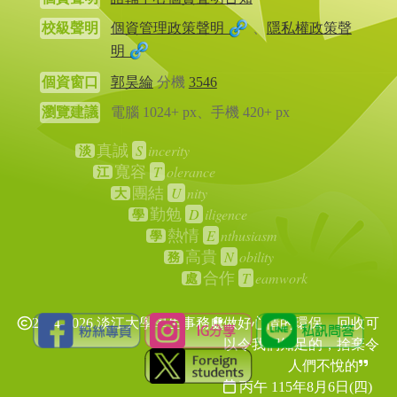
校級聲明
個資管理政策聲明
、
隱私權政策聲
明
個資窗口
郭昊綸
分機
3546
瀏覽建議
電腦 1024+ px、手機 420+ px
S
incerity
真誠
淡
T
olerance
寬容
江
U
nity
團結
大
D
iligence
勤勉
學
E
nthusiasm
熱情
學
N
obility
高貴
務
T
eamwork
合作
處
2024-2026 淡江大學學生事務處
做好心情的環保，回收可
以令我們知足的，捨棄令
人們不悅的
丙午 115年
8月6日(四)