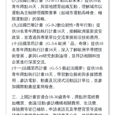
(八)法國巴黎計畫（G-8-15 動出新未來）提供10名
青年蹲點16天，與當地體育組織互動，理解城市以
運動為主軸辦理國際賽事（如城市運動高峰會、極
限運動節）的策略。
(九)法國巴黎計畫（G-9-2數位韌性×青年行動）提
供10名青年蹲點執行計畫16天，接觸歐洲最新資安
政策，並透過與專業單位交流掌握前沿技術應用。
(十)法國里昂計畫（G-3-6 歐洲「晶」奇隊）提供10
名青年蹲點執行計畫16天，深入了解歐洲半導體技
術發展，參與Leti研究創新論壇，並拜訪相關科技
企業進行深度交流。
(十一)法國里昂計畫（G-5-5 藝起法國夢）提供10名
青年蹲點執行計畫16天，學習數位藝術與多媒體應
用，參訪電影、動畫及沉浸式活動設計單位，並參
加國際動畫提案簡報會。
三、上開計畫皆適合18-30歲青年，蹲點所需經費
如機票、會議/活動/參訪機構相關費用、生活費、
保險費等皆已補助，申請者語言及學歷背景等資格