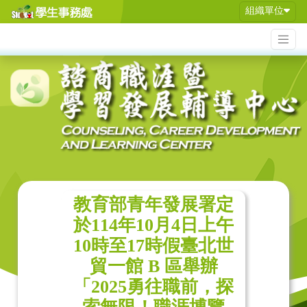
組織單位
教育部青年發展署定
於114年10月4日上午
10時至17時假臺北世
貿一館 B 區舉辦
「2025勇往職前，探