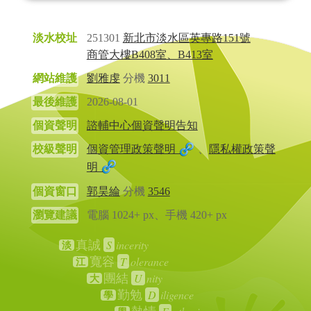
淡水校址
251301
新北市淡水區英專路151號
商管大樓B408室、B413室
網站維護
劉雅虔
分機
3011
最後維護
2026-08-01
個資聲明
諮輔中心個資聲明告知
校級聲明
個資管理政策聲明
、
隱私權政策聲
明
個資窗口
郭昊綸
分機
3546
瀏覽建議
電腦 1024+ px、手機 420+ px
S
incerity
真誠
淡
T
olerance
寬容
江
U
nity
團結
大
D
iligence
勤勉
學