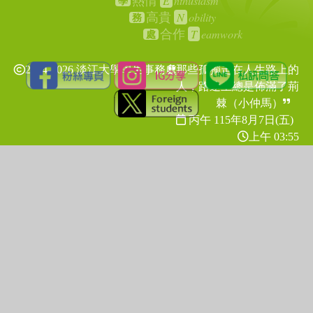
E
nthusiasm
熱情
學
N
obility
高貴
務
T
eamwork
合作
處
2024-2026 淡江大學學生事務處
那些孤獨走在人生路上的
人，路途上總是佈滿了荊
棘（小仲馬）
丙午 115年
8月7日(五)
上午 03:55