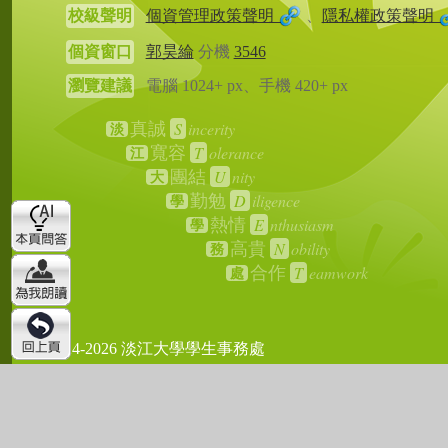
校級聲明
個資管理政策聲明
、
隱私權政策聲明
個資窗口
郭昊綸
分機
3546
瀏覽建議
電腦 1024+ px、手機 420+ px
S
incerity
真誠
淡
T
olerance
寬容
江
U
nity
團結
大
D
iligence
勤勉
學
E
nthusiasm
熱情
學
N
obility
高貴
務
T
eamwork
合作
處
2024-2026 淡江大學學生事務處