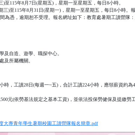
三)至115年8月7日(星期五)，星期一至星期五，每日8小時。
期三)至115年8月31日(星期一)，星期一至星期五，每日8小時。報
時間為憑，逾期恕不受理。報名網址如下：教育處暑期工讀營隊：
小學及自造、遊學、職探中心。
局處及所屬機關。
小時，工讀28日(每週一~五)，合計工讀224小時，應領薪資約為4
,500元(依勞基法規定之基本工資)，並依法投保勞健保及提繳勞
年度大專青年學生暑期校園工讀營隊報名簡章.pdf