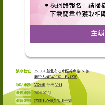
淡水校址
251301
新北市淡水區英專路151號
商管大樓B408室、B413室
網站維護
劉雅虔
分機
3011
最後維護
2026-07-31
個資聲明
諮輔中心個資聲明告知