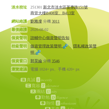
淡水校址
251301
新北市淡水區英專路151號
商管大樓B408室、B413室
網站維護
劉雅虔
分機
3011
最後維護
2026-08-02
個資聲明
諮輔中心個資聲明告知
校級聲明
個資管理政策聲明
、
隱私權政策聲
明
個資窗口
郭昊綸
分機
3546
瀏覽建議
電腦 1024+ px、手機 420+ px
S
incerity
真誠
淡
T
olerance
寬容
江
U
nity
團結
大
D
iligence
勤勉
學
E
nthusiasm
熱情
學
N
obility