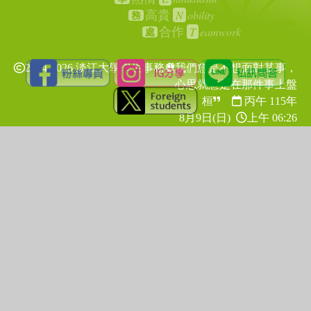
N
obility
高貴
務
T
eamwork
合作
處
2024-2026 淡江大學學生事務處
我們愈是不想面對某事，
心思就愈是在那件事上盤
桓
丙午 115年
8月9日(日)
上午 06:26