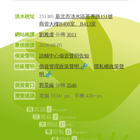
淡水校址
251301
新北市淡水區英專路151號
商管大樓B408室、B413室
網站維護
劉雅虔
分機
3011
最後維護
2026-08-05
個資聲明
諮輔中心個資聲明告知
校級聲明
個資管理政策聲明
、
隱私權政策聲
明
個資窗口
郭昊綸
分機
3546
瀏覽建議
電腦 1024+ px、手機 420+ px
S
incerity
真誠
淡
T
olerance
寬容
江
U
nity
團結
大
D
iligence
勤勉
學
E
nthusiasm
熱情
學