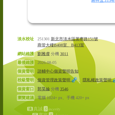
附件五.11
淡水校址
251301
新北市淡水區英專路151號
商管大樓B408室、B413室
網站維護
劉雅虔
分機
3011
最後維護
2026-08-05
個資聲明
諮輔中心個資聲明告知
校級聲明
個資管理政策聲明
、
隱私權政策聲明
個資窗口
郭昊綸
分機
3546
瀏覽建議
電腦 1024+ px、手機 420+ px
S
incerity
真誠
淡
T
olerance