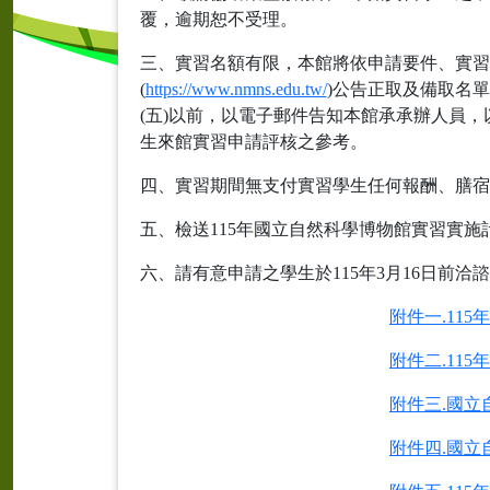
覆，逾期恕不受理。
三、實習名額有限，本館將依申請要件、實習組
(
https://www.nmns.edu.tw/
)公告正取及備取名
(五)以前，以電子郵件告知本館承承辦人員
生來館實習申請評核之參考。
四、實習期間無支付實習學生任何報酬、膳宿
五、檢送115年國立自然科學博物館實習實施
六、請有意申請之學生於115年3月16日前
附件一.11
附件二.11
附件三.國立
附件四.國立