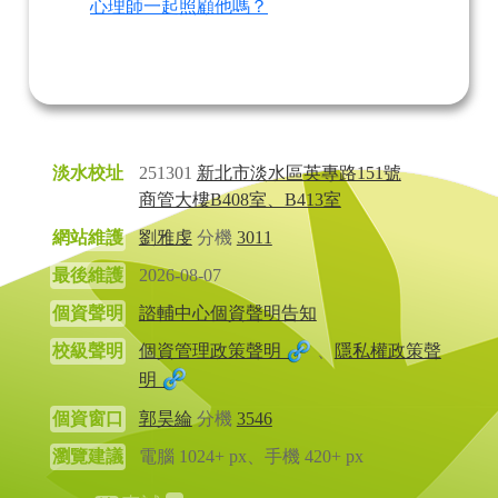
心理師一起照顧他嗎？
淡水校址
251301
新北市淡水區英專路151號
商管大樓B408室、B413室
網站維護
劉雅虔
分機
3011
最後維護
2026-08-07
個資聲明
諮輔中心個資聲明告知
校級聲明
個資管理政策聲明
、
隱私權政策聲
明
個資窗口
郭昊綸
分機
3546
瀏覽建議
電腦 1024+ px、手機 420+ px