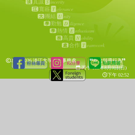
S
incerity
真誠
淡
T
olerance
寬容
江
U
nity
團結
大
D
iligence
勤勉
學
E
nthusiasm
熱情
學
N
obility
高貴
務
T
eamwork
合作
處
2024-2026 淡江大學學生事務處
觀念領導行為
丙午 115年
8月9日(日)
下午 02:52