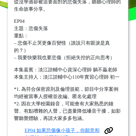
從沒學過卻被迫要面對的悲傷失落，聽聽心理師的
生命故事分享。
EP04
主題：悲傷失落
重點：
– 悲傷不止哭更像百變怪（誰說只有眼淚是真
的？）
– 我要快樂我也要悲傷（拒絕失控的正向思考）
本集嘉賓：淡江諮輔中心資深心理師 躺不贏老師
本集主持人：淡江諮輔中心110年實習心理師 初一
*1. 為符合保密原則及倫理規範，節目中分享案例
均經被當事人授權並改編、匿名化處理
*2. 因在大學校園錄音，可能會有大家熟悉的鐘
聲、有點嘈雜的人聲，已盡量降低嗓音干擾，如影
響聽覺體驗，再請大家多多包涵。
EP04 如果悲傷像小孩子，你願意和