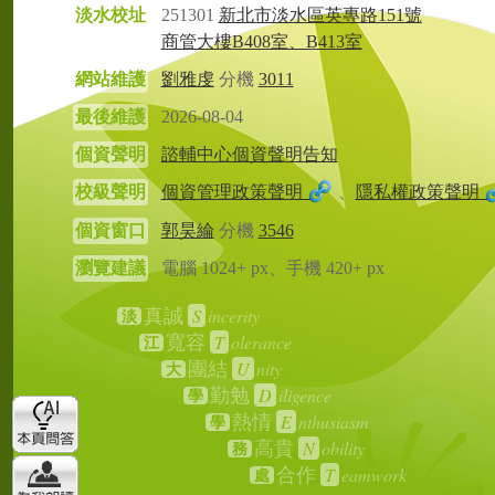
淡水校址
251301
新北市淡水區英專路151號
商管大樓B408室、B413室
網站維護
劉雅虔
分機
3011
最後維護
2026-08-04
個資聲明
諮輔中心個資聲明告知
校級聲明
個資管理政策聲明
、
隱私權政策聲明
個資窗口
郭昊綸
分機
3546
瀏覽建議
電腦 1024+ px、手機 420+ px
S
incerity
真誠
淡
T
olerance
寬容
江
U
nity
團結
大
D
iligence
勤勉
學
E
nthusiasm
熱情
學
N
obility
高貴
務
T
eamwork
合作
處