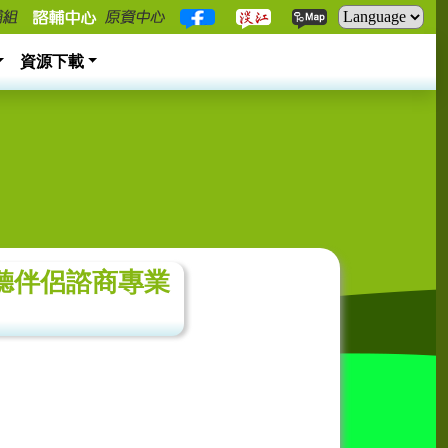
資源下載
？來聽伴侶諮商專業