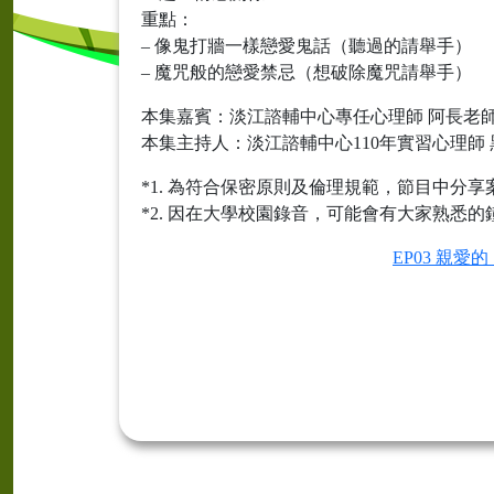
重點：
– 像鬼打牆一樣戀愛鬼話（聽過的請舉手）
– 魔咒般的戀愛禁忌（想破除魔咒請舉手）
本集嘉賓：淡江諮輔中心專任心理師 阿長老
本集主持人：淡江諮輔中心110年實習心理師 
*1. 為符合保密原則及倫理規範，節目中分
*2. 因在大學校園錄音，可能會有大家熟
EP03 親