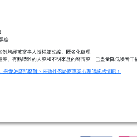
師
黑糖
享案例均經被當事人授權並改編、匿名化處理
悉的鐘聲、有點嘈雜的人聲和不明來歷的警笛聲，已盡量降低嗓音
愛的，戀愛怎麼那麼難？來聽伴侶諮商專業心理師談感情吧！