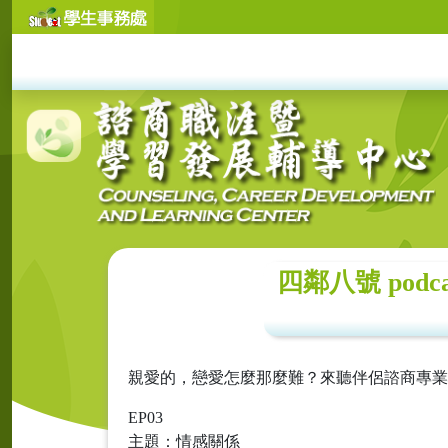
四鄰八號 pod
親愛的，戀愛怎麼那麼難？來聽伴侶諮商專業
EP03
主題：情感關係