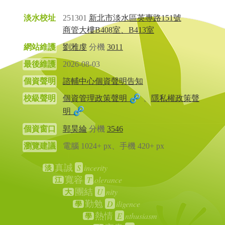
淡水校址
251301
新北市淡水區英專路151號
商管大樓B408室、B413室
網站維護
劉雅虔
分機
3011
最後維護
2026-08-03
個資聲明
諮輔中心個資聲明告知
校級聲明
個資管理政策聲明
、
隱私權政策聲
明
個資窗口
郭昊綸
分機
3546
瀏覽建議
電腦 1024+ px、手機 420+ px
S
incerity
真誠
淡
T
olerance
寬容
江
U
nity
團結
大
D
iligence
勤勉
學
E
nthusiasm
熱情
學