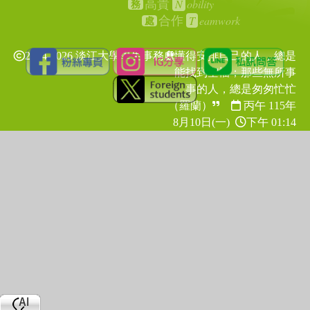
N
obility
高貴
務
T
eamwork
合作
處
2024-2026 淡江大學學生事務處
懂得安排自己的人，總是
能找到空檔；那些無所事
事的人，總是匆匆忙忙
（羅蘭）
丙午 115年
8月10日(一)
下午 01:14