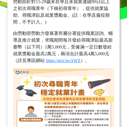
勞動部針對15-29歲未在學且未就業連續90日以上
之初次尋職青年（下稱初尋青年），提供就業協
助、尋職津貼及就業獎勵金。(註：在學及服役期
間，不予計入。)
由勞動部勞動力發展署所屬分署提供職業諮詢、輔
導及推介就業，求職期間每月發給尋職津貼最高新
臺幣（以下同）1萬5,000元，受僱滿一定日數發給
就業獎勵金最高2萬元，兩項合計最高4萬5,000元
（詳見專區網站
https://gov.tw/xWZ
）。