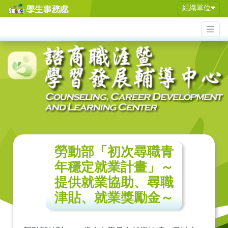
組織單位
勞動部「初次尋職青
年穩定就業計畫」～
提供就業協助、尋職
津貼、就業獎勵金～