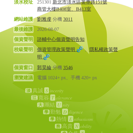
淡水校址
251301
新北市淡水區英專路151號
商管大樓B408室、B413室
網站維護
劉雅虔
分機
3011
最後維護
2026-08-07
個資聲明
諮輔中心個資聲明告知
校級聲明
個資管理政策聲明
、
隱私權政策聲
明
個資窗口
郭昊綸
分機
3546
瀏覽建議
電腦 1024+ px、手機 420+ px
S
incerity
真誠
淡
T
olerance
寬容
江
U
nity
團結
大
D
iligence
勤勉
學
E
nthusiasm
熱情
學
N
obility
高貴
務