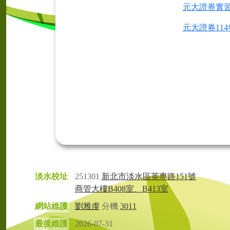
元大證券實習計
元大證券11
淡水校址
251301
新北市淡水區英專路151號
商管大樓B408室、B413室
網站維護
劉雅虔
分機
3011
最後維護
2026-07-31