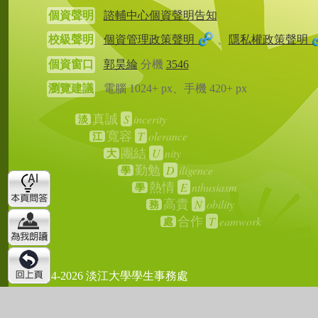
個資聲明
諮輔中心個資聲明告知
校級聲明
個資管理政策聲明
、
隱私權政策聲明
個資窗口
郭昊綸
分機
3546
瀏覽建議
電腦 1024+ px、手機 420+ px
S
incerity
真誠
淡
T
olerance
寬容
江
U
nity
團結
大
D
iligence
勤勉
學
E
nthusiasm
熱情
學
N
obility
高貴
務
T
eamwork
合作
處
2024-2026 淡江大學學生事務處