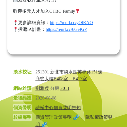
歡迎多元人才加入CTBC Family
更多詳細資訊：
https://reurl.cc/yOlRAO
投遞IA計畫：
https://reurl.cc/6GeKrZ
淡水校址
251301
新北市淡水區英專路151號
商管大樓B408室、B413室
網站維護
劉雅虔
分機
3011
最後維護
2026-08-08
個資聲明
諮輔中心個資聲明告知
校級聲明
個資管理政策聲明
、
隱私權政策聲
明