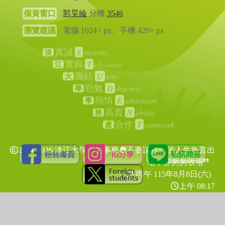
個資窗口
郭昊綸
分機
3546
瀏覽建議
電腦 1024+ px、手機 420+ px
S
incerity
真誠
淡
T
olerance
寬容
江
U
nity
團結
大
D
iligence
勤勉
學
E
nthusiasm
熱情
學
N
obility
高貴
務
T
eamwork
合作
處
2024-2026 淡江大學學生事務處
不要讓我們的人生魚貫出
場，卻匆匆收場
丙午 115年
8月8日(六)
上午 08:17