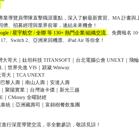
專業導覽員帶隊直擊職涯重點，深入了解最新實習、MA 計畫與
同儕、招募經理與業界前輩，連結未來機會！
oogle / 星宇航空 / 全聯 等 130+ 熱門企業/組織交流
、免費報名 1
e 17、Switch 2、亞洲來回機票、iPad Air 等你拿！
灣大哥大｜鈦坦科技 TITANSOFT｜台北電腦公會 UNEXT｜飛輪電商 
IL｜世界先進 VIS｜潁崴 Winway
大哥大｜TCA UNEXT
法國巴黎人壽｜南山人壽｜安達人壽
Taiwan｜聚陽實業｜台灣迪卡儂｜新光三越
SE｜CMoney 全曜財經
瓦城泰統｜亞洲藏壽司｜富錦樹餐飲集團
主題企業進行深度導覽交流，非全數參訪，敬請見諒！