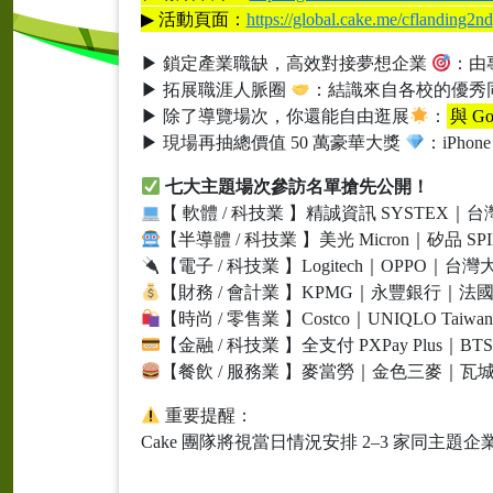
▶︎ 活動頁面：
https://global.cake.me/cflanding2nd
▶︎ 鎖定產業職缺，高效對接夢想企業
：由
▶︎ 拓展職涯人脈圈
：結識來自各校的優秀
▶︎ 除了導覽場次，你還能自由逛展
：
與 G
▶︎ 現場再抽總價值 50 萬豪華大獎
：iPhon
七大主題場次參訪名單搶先公開！
【 軟體 / 科技業 】精誠資訊 SYSTEX｜台
【半導體 / 科技業 】美光 Micron｜矽品 SP
【電子 / 科技業 】Logitech｜OPPO｜台灣
【財務 / 會計業 】KPMG｜永豐銀行｜
【時尚 / 零售業 】Costco｜UNIQLO 
【金融 / 科技業 】全支付 PXPay Plus｜BT
【餐飲 / 服務業 】麥當勞｜金色三麥｜
重要提醒：
Cake 團隊將視當日情況安排 2–3 家同