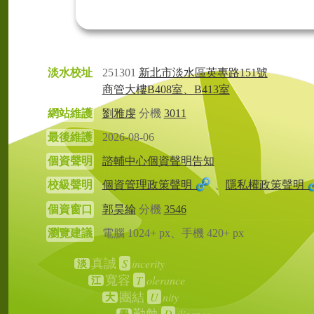
淡水校址
251301
新北市淡水區英專路151號
商管大樓B408室、B413室
網站維護
劉雅虔
分機
3011
最後維護
2026-08-06
個資聲明
諮輔中心個資聲明告知
校級聲明
個資管理政策聲明
、
隱私權政策聲明
個資窗口
郭昊綸
分機
3546
瀏覽建議
電腦 1024+ px、手機 420+ px
S
incerity
真誠
淡
T
olerance
寬容
江
U
nity
團結
大
D
iligence