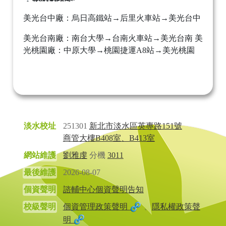
美光台中廠：烏日高鐵站→后里火車站→美光台中
美光台南廠：南台大學→台南火車站→美光台南 美
光桃園廠：中原大學→桃園捷運A8站→美光桃園
淡水校址
251301
新北市淡水區英專路151號
商管大樓B408室、B413室
網站維護
劉雅虔
分機
3011
最後維護
2026-08-07
個資聲明
諮輔中心個資聲明告知
校級聲明
個資管理政策聲明
、
隱私權政策聲
明