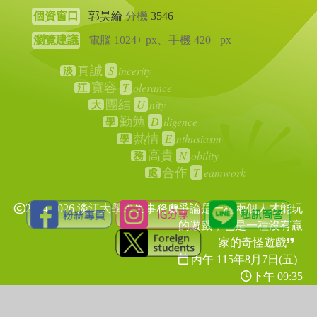
個資窗口
郭昊綸
分機
3546
瀏覽建議
電腦 1024+ px、手機 420+ px
S
incerity
真誠
淡
T
olerance
寬容
江
U
nity
團結
大
D
iligence
勤勉
學
E
nthusiasm
熱情
學
N
obility
高貴
務
T
eamwork
合作
處
2024-2026 淡江大學學生事務處
爭論是一種兩個人才能玩
的遊戲，也是一種沒有贏
家的奇怪遊戲
丙午 115年
8月7日(五)
下午 09:35