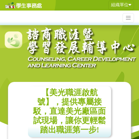
組織單位
【美光職涯啟航
號】，提供專屬接
駁，直達美光廠區面
試現場，讓你更輕鬆
踏出職涯第一步!