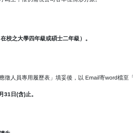
（在校之大學四年級或碩士二年級）。
應徵人員專用履歷表」填妥後，以
Email
寄
word
檔至
月
31
日
(
含
)
止。