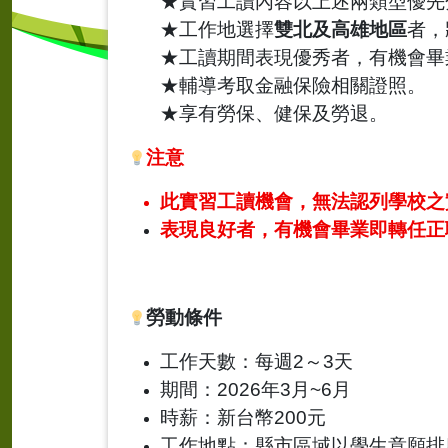
★
實習工讀內容以上述兩類型優先
★
工作地選擇
雙北及高雄地區
者，
★
工讀期間表現優秀者，有機會畢
★
輔導考取金融保險相關證照。
★
享有勞保、健保及勞退。
注意
此實習工讀機會，無法認列學校之
表現良好者，有機會畢業即轉任正
勞動條件
工作天數：每週
2
～
3
天
期間：
2026
年
3
月
~6
月
時薪：新台幣
200
元
工作地點：縣市區域以學生意願排