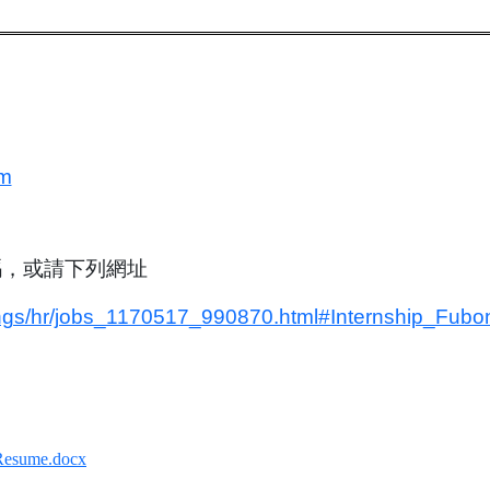
om
碼，或請下列網址
dings/hr/jobs_1170517_990870.html#Internship_Fubo
esume.docx