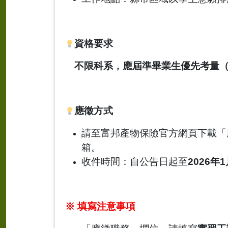
資格要求
不限科系，應屆準畢業生優先考量
應徵方式
請至富邦產物保險官方網頁下載「
箱。
收件時間：自公告日起至
2026
年
1
※ 填寫注意事項