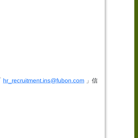
「
hr_recruitment.ins@fubon.com
」信