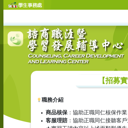
【招募實
職務介紹
商品核保
：協助正職同仁核保作業
客服理賠
：協助正職同仁接聽客戶