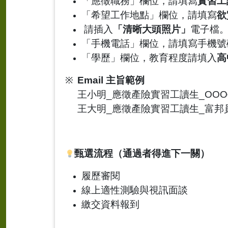
「應徵職務」欄位，請填寫
實習工
「希望工作地點」欄位，請填寫
欲
請插入
「清晰大頭照片」
電子檔
「手機電話」欄位，請填寫手機號
「學歷」欄位，教育程度請填入
高
※
Email
主旨範例
王小明
_
應徵產險實習工讀生
_OOO
王大明
_
應徵產險實習工讀生
_
富邦
甄選流程（通過者得進下一關）
履歷審閱
線上適性測驗與視訊面談
繳交資料報到