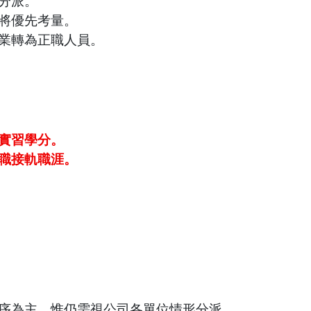
分派。
將優先考量。
業轉為正職人員。
實習學分。
職接軌職涯。
序為主，惟仍需視公司各單位情形分派。