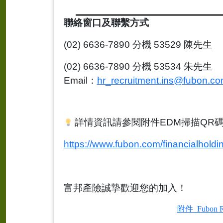
聯絡窗口及聯繫方式
(02) 6636-7890
分機
53529
陳先生
(02) 6636-7890
分機
53534
朱先生
Email
：
hr_recruitment.ins@fubon.c
詳情資訊請參閱附件
EDM
掃描
QR
https://www.fubon.com/financialhol
富邦產險誠摯歡迎您的加入！
附件_Fubon R