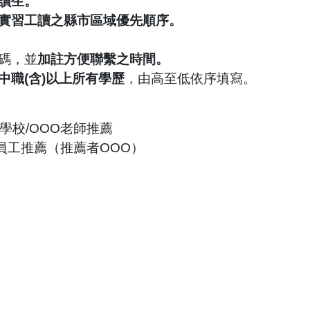
讀生。
實習工讀之縣市區域優先順序。
。
碼，並
加註方便聯繫之時間。
中職
(
含
)
以上所有學歷
，由高至低依序填寫。
學校
/OOO
老師推薦
員工推薦（推薦者
OOO
）