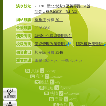
淡水校址
251301
新北市淡水區英專路151號
商管大樓B408室、B413室
網站維護
劉雅虔
分機
3011
最後維護
2026-08-01
個資聲明
諮輔中心個資聲明告知
校級聲明
個資管理政策聲明
、
隱私權政策聲明
個資窗口
郭昊綸
分機
3546
瀏覽建議
電腦 1024+ px、手機 420+ px
S
incerity
真誠
淡
T
olerance
寬容
江
U
nity
團結
大
D
iligence
勤勉
學
E
nthusiasm
熱情
學
N
obility
高貴
務
T
eamwork
合作
處