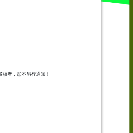
審核者，恕
不
另行通知！