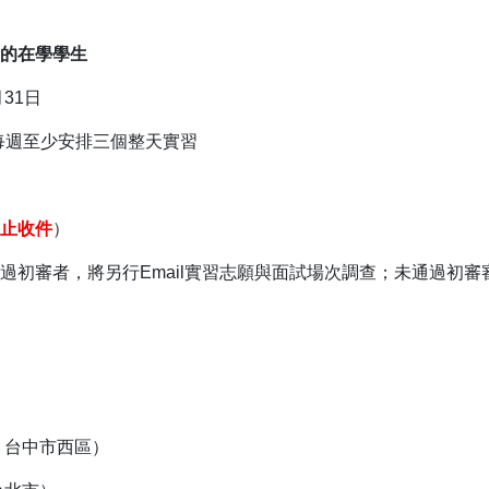
的在學學生
月
31
日
每週至少安排三個整天實習
止收件
）
過初審者，將另行
Email
實習志願與面試場次調查；未通過初審
、台中市西區）