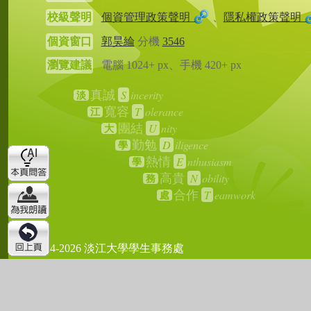
校級聲明
個資管理政策聲明
、
隱私權政策聲明
個資窗口
郭昊綸
分機
3546
瀏覽建議
電腦 1024+ px、手機 420+ px
S
incerity
真誠
淡
T
olerance
寬容
江
U
nity
團結
大
D
iligence
勤勉
學
E
nthusiasm
熱情
學
N
obility
高貴
務
T
eamwork
合作
處
2024-2026 淡江大學學生事務處