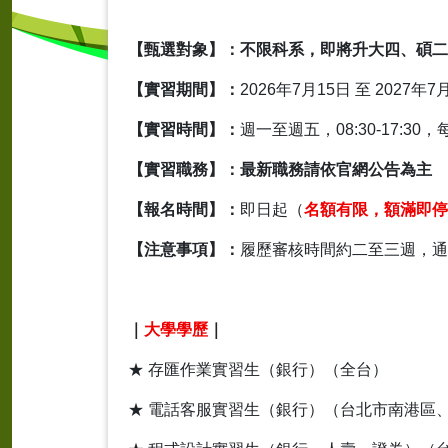
【甄選對象】：不限科系，即將升大四、碩二
【實習期間】：
2026
年
7
月
15
日 至
2027
年
7
【實習時間】：
週一至週五，
08:30-17:30
，
【實習職務】：最新職務請
依官網公告
為主
【報名時間】：
即日起（
名額有限，額滿即停
【注意事項】：
履歷審核時間約二至三
週
，通
｜
大學學歷
｜
★ 存
匯
作業實習生（銀行）（全台）
★ 電話客服實習生（銀行）（台北市南港區