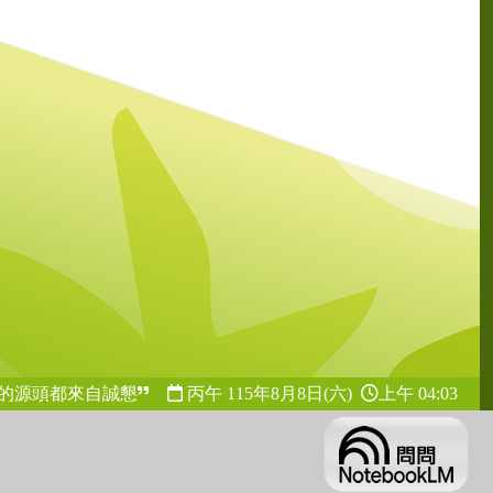
的源頭都來自誠懇
丙午 115年
8月8日(六)
上午 04:03