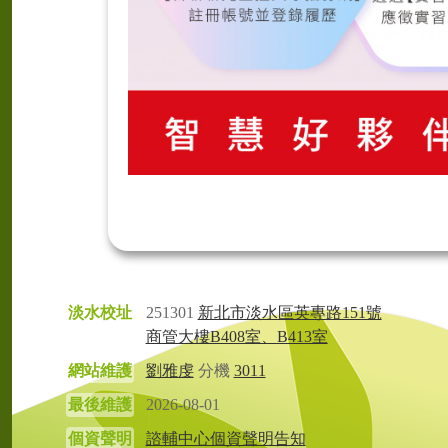
淡水校址
251301
新北市淡水區英專路151號
商管大樓B408室、B413室
網站維護
劉雅虔
分機
3011
最後維護
2026-08-01
個資聲明
諮輔中心個資聲明告知