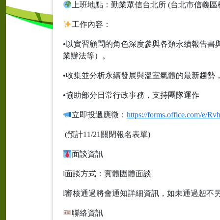
上班地點：勤業眾信台北所 (台北市信義區松
工作內容：
•以實習顧問的角色深度參與各類永續報告書與
業辦法等）。
•收集並分析永續發展與溫室氣體的最新趨勢
•協助部分日常行政事務，支持團隊運作
立即投遞應徵：
https://forms.office.com/e/
(預計11/21關閉報名表單)
面談資訊
l面談方式：實體團體面談
l審核通過將會通知詳細資訊，如未通過恕不
聯絡資訊