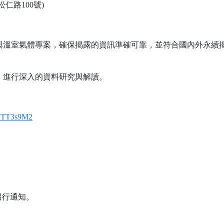
仁路100號)
溫室氣體專案，確保揭露的資訊準確可靠，並符合國內外永續揭露標
，進行深入的資料研究與解讀。
RvhTT3s9M2
另行通知。