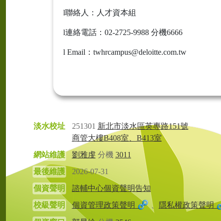
l聯絡人：人才資本組
l連絡電話：02-2725-9988 分機6666
l Email：twhrcampus@deloitte.com.tw
淡水校址
251301
新北市淡水區英專路151號
商管大樓B408室、B413室
網站維護
劉雅虔
分機
3011
最後維護
2026-07-31
個資聲明
諮輔中心個資聲明告知
校級聲明
個資管理政策聲明
、
隱私權政策聲明