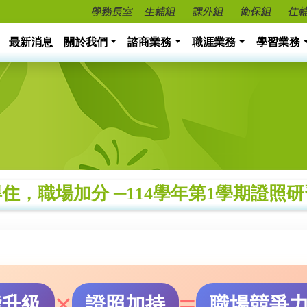
最新消息
關於我們
諮商業務
職涯業務
學習業務
住，職場加分 ─114學年第1學期證照
×
=
能升級
證照加持
職場競爭