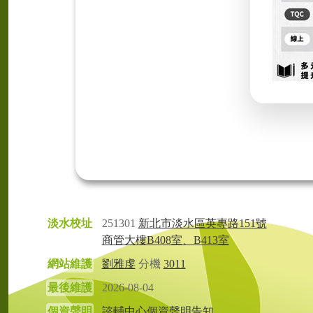
淡水校址
251301
新北市淡水區英專路151號
商管大樓B408室、B413室
網站維護
劉雅虔
分機
3011
最後維護
2026-08-04
個資聲明
諮輔中心個資聲明告知