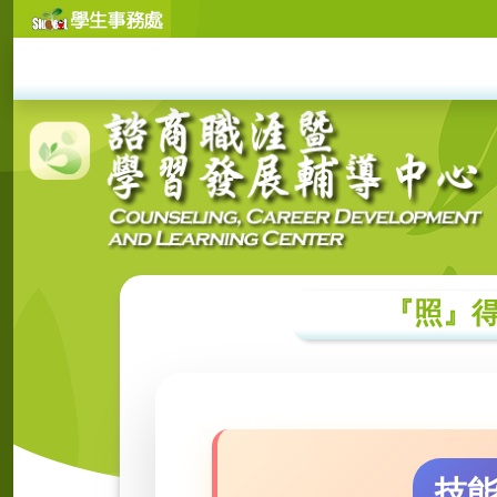
『照』得
技