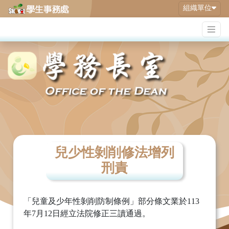
組織單位
兒少性剝削修法增列
刑責
「兒童及少年性剝削防制條例」部分條文業於113
年7月12日經立法院修正三讀通過。