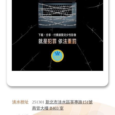
淡水校址
251301
新北市淡水區英專路151號
商管大樓 B403 室