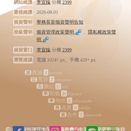
網站維護
李宜靝
分機
2399
最後維護
2026-08-01
個資聲明
學務長室個資聲明告知
校級聲明
個資管理政策聲明
、
隱私權政策聲
明
個資窗口
李宜靝
分機
2399
瀏覽建議
電腦 1024+ px、手機 420+ px
S
incerity
真誠
淡
T
olerance
寬容
江
U
nity
團結
大
D
iligence
勤勉
學
E
nthusiasm
熱情
學
N
obility
高貴
務
T
eamwork
合作
處
2024-2026 淡江大學學生事務處
心中要有一座羅盤，隨時