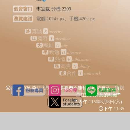
個資窗口
李宜靝
分機
2399
瀏覽建議
電腦 1024+ px、手機 420+ px
S
incerity
真誠
淡
T
olerance
寬容
江
U
nity
團結
大
D
iligence
勤勉
學
E
nthusiasm
熱情
學
N
obility
高貴
務
T
eamwork
合作
處
2024-2026 淡江大學學生事務處
不能輕易虧待自己，特別
是在跌倒失意的時候
丙午 115年
8月8日(六)
下午 11:35