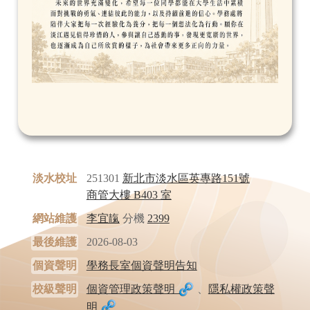
淡水校址
251301
新北市淡水區英專路151號
商管大樓 B403 室
網站維護
李宜靝
分機
2399
最後維護
2026-08-03
個資聲明
學務長室個資聲明告知
校級聲明
個資管理政策聲明
、
隱私權政策聲
明