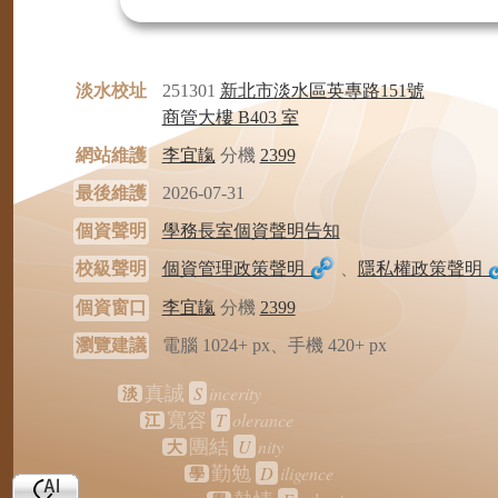
淡水校址
251301
新北市淡水區英專路151號
商管大樓 B403 室
網站維護
李宜靝
分機
2399
最後維護
2026-07-31
個資聲明
學務長室個資聲明告知
校級聲明
個資管理政策聲明
、
隱私權政策聲明
個資窗口
李宜靝
分機
2399
瀏覽建議
電腦 1024+ px、手機 420+ px
S
incerity
真誠
淡
T
olerance
寬容
江
U
nity
團結
大
D
iligence
勤勉
學