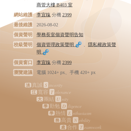
商管大樓 B403 室
網站維護
李宜靝
分機
2399
最後維護
2026-08-02
個資聲明
學務長室個資聲明告知
校級聲明
個資管理政策聲明
、
隱私權政策聲
明
個資窗口
李宜靝
分機
2399
瀏覽建議
電腦 1024+ px、手機 420+ px
S
incerity
真誠
淡
T
olerance
寬容
江
U
nity
團結
大
D
iligence
勤勉
學
E
nthusiasm
熱情
學
N
obility
高貴
務
T
eamwork
合作
處