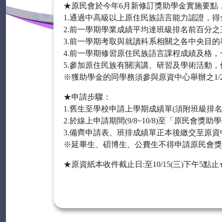
★原民會於今年6月新修訂獎助學金實施要點
1.通過中高級以上原住民族語言能力認證，得
2.前一學期學業成績平均達班級排名前百分
3.前一學期考取與就讀科系相關之各中央目
4.前一學期修習原住民族語言課程成績及格
5.參加原住民族有關演講、研習及學術活動
※獲助學金的同學務須參與原資中心舉辦之1/2
★申請步驟：
1.舊生至學校申請上學期成績單(須附班級排
2.於線上申請期間(9/8~10/8)至「原民會
3.備齊申請表、班排成績單正本後繳交至原資
※延畢生、碩博生、公費生不得申請原民會獎
★原資紙本收件截止日:至10/15(三)下午5點止