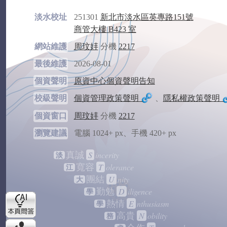
淡水校址
251301
新北市淡水區英專路151號
商管大樓 B423 室
網站維護
周玟妦
分機
2217
最後維護
2026-08-01
個資聲明
原資中心個資聲明告知
校級聲明
個資管理政策聲明
、
隱私權政策聲明
個資窗口
周玟妦
分機
2217
瀏覽建議
電腦 1024+ px、手機 420+ px
S
incerity
真誠
淡
T
olerance
寬容
江
U
nity
團結
大
D
iligence
勤勉
學
E
nthusiasm
熱情
學
N
obility
高貴
務