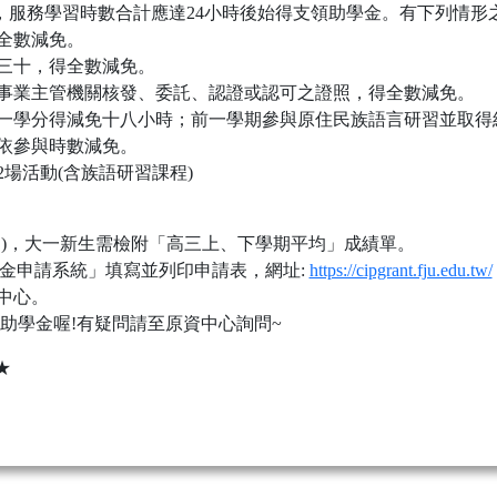
，服務學習時數合計應達24小時後始得支領助學金。有下列情形
全數減免。
之三十，得全數減免。
的事業主管機關核發、委託、認證或認可之證照，得全數減免。
，一學分得減免十八小時；前一學期參與原住民族語言研習並取
，依參與時數減免。
場活動(含族語研習課程)
名)，大一新生需檢附「高三上、下學期平均」成績單。
獎助學金申請系統」填寫並列印申請表，網址:
https://cipgrant.fju.edu.tw/
中心。
助學金喔!有疑問請至原資中心詢問~
★