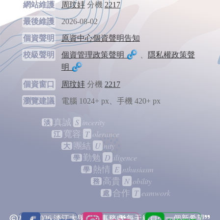
網站維護
周玟妦
分機
2217
最後維護
2026-08-02
個資聲明
原資中心個資聲明告知
校級聲明
個資管理政策聲明
、
隱私權政策聲
明
個資窗口
周玟妦
分機
2217
瀏覽建議
電腦 1024+ px、手機 420+ px
S
incerity
真誠
淡
T
olerance
寬容
江
U
nity
團結
大
D
iligence
勤勉
學
E
nthusiasm
熱情
學
N
obility
高貴
務
T
eamwork
合作
處
2024-2026 淡江大學學生事務處
每天給自己一個新希望