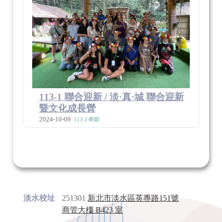
113-1 聯合迎新 / 淡·真·城 聯合迎新
暨文化成長營
2024-10-09
113-1學期
淡水校址
251301
新北市淡水區英專路151號
商管大樓 B423 室