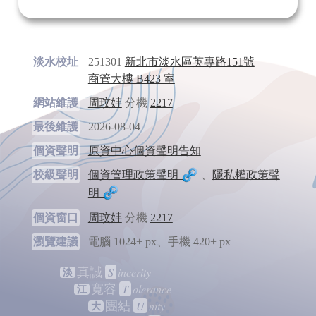
淡水校址
251301
新北市淡水區英專路151號
商管大樓 B423 室
網站維護
周玟妦
分機
2217
最後維護
2026-08-04
個資聲明
原資中心個資聲明告知
校級聲明
個資管理政策聲明
、
隱私權政策聲
明
個資窗口
周玟妦
分機
2217
瀏覽建議
電腦 1024+ px、手機 420+ px
S
incerity
真誠
淡
T
olerance
寬容
江
U
nity
團結
大