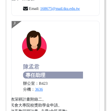
Email:
168675@mail.tku.edu.tw
3
陳孟君
專任助理
辦公室：B423
分機：
3636
執行高教深耕計畫附錄二。
受理原民會大專院校獎助學金申請。