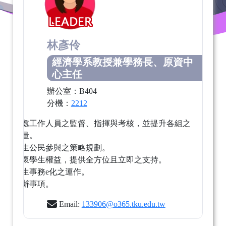
林彥伶
經濟學系教授兼學務長、原資中
心主任
辦公室：B404
分機：
2212
負責全處工作人員之監督、指揮與考核，並提升各組之
發展能量。
協調學生公民參與之策略規劃。
維護關懷學生權益，提供全方位且立即之支持。
強化學生事務e化之運作。
臨時交辦事項。
Email:
133906@o365.tku.edu.tw