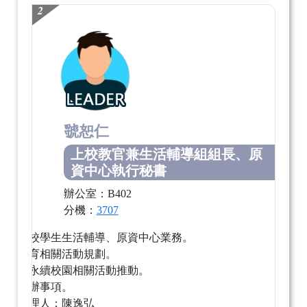
2
虢恕仁
上校教官兼生活輔導組組長、原
資中心執行秘書
辦公室：B402
分機：
3707
綜理全校學生生活輔導、原資中心業務。
品德教育相關活動規劃。
友善、永續校園相關活動推動。
臨時交辦事項。
職務代理人：陳逸弘