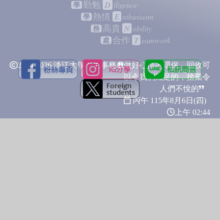
D
iligence
勤勉
學
E
nthusiasm
熱情
學
N
obility
高貴
務
T
eamwork
合作
處
2024-2026 淡江大學學生事務處
做好心情的環保，回收可
以令我們知足的，捨棄令
人們不悅的
丙午 115年
8月6日(四)
上午 02:44