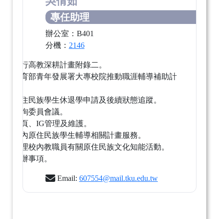
吳倩茹
專任助理
辦公室：B401
分機：
2146
協助執行高教深耕計畫附錄二。
執行教育部青年發展署大專校院推動職涯輔導補助計
畫。
受理原住民族學生休退學申請及後續狀態追蹤。
辦理諮詢委員會議。
中心網頁、IG管理及維護。
辦理校內原住民族學生輔導相關計畫服務。
協助辦理校內教職員有關原住民族文化知能活動。
臨時交辦事項。
Email:
607554@mail.tku.edu.tw