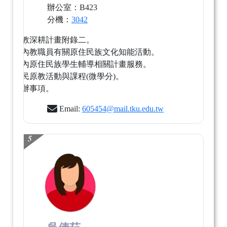
辦公室：B423
分機：
3042
執行高教深耕計畫附錄二。
辦理校內教職員有關原住民族文化知能活動。
協助校內原住民族學生輔導相關計畫服務。
推展全民原教活動與課程(微學分)。
臨時交辦事項。
Email:
605454@mail.tku.edu.tw
5