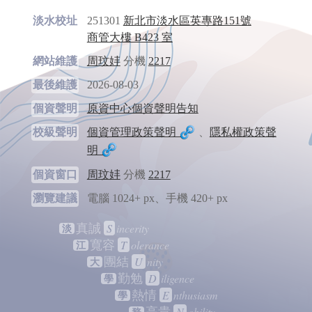
淡水校址
251301
新北市淡水區英專路151號
商管大樓 B423 室
網站維護
周玟妦
分機
2217
最後維護
2026-08-03
個資聲明
原資中心個資聲明告知
校級聲明
個資管理政策聲明
、
隱私權政策聲
明
個資窗口
周玟妦
分機
2217
瀏覽建議
電腦 1024+ px、手機 420+ px
S
incerity
真誠
淡
T
olerance
寬容
江
U
nity
團結
大
D
iligence
勤勉
學
E
nthusiasm
熱情
學
N
obility