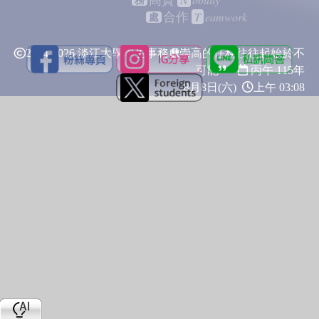
高貴
務
T
eamwork
合作
處
2024-2026 淡江大學學生事務處
崇高的任務往往起始於不
可能
丙午 115年
8月8日(六)
上午 03:08