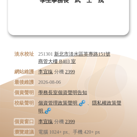
學生事務長 武 士 戎
淡水校址
251301
新北市淡水區英專路151號
商管大樓 B403 室
網站維護
李宜靝
分機
2399
最後維護
2026-08-06
個資聲明
學務長室個資聲明告知
校級聲明
個資管理政策聲明
、
隱私權政策聲
明
個資窗口
李宜靝
分機
2399
瀏覽建議
電腦 1024+ px、手機 420+ px