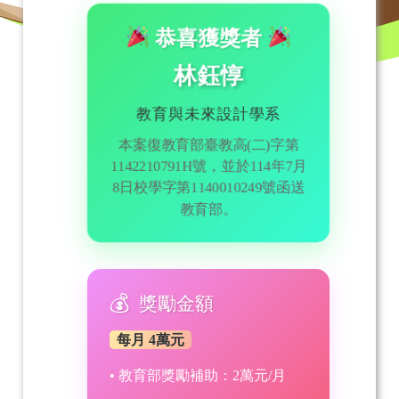
恭喜獲獎者
林鈺惇
教育與未來設計學系
本案復教育部臺教高(二)字第
1142210791H號，並於114年7月
8日校學字第1140010249號函送
教育部。
獎勵金額
每月 4萬元
• 教育部獎勵補助：2萬元/月