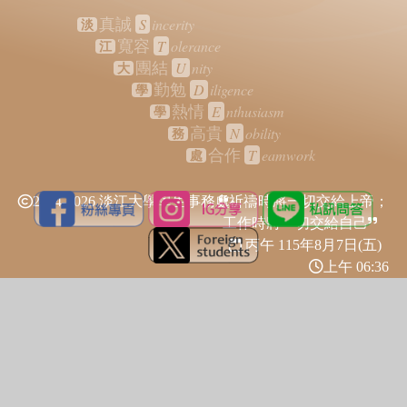
S
incerity
真誠
淡
T
olerance
寬容
江
U
nity
團結
大
D
iligence
勤勉
學
E
nthusiasm
熱情
學
N
obility
高貴
務
T
eamwork
合作
處
2024-2026 淡江大學學生事務處
祈禱時將一切交給上帝；
工作時將一切交給自己
丙午 115年
8月7日(五)
上午 06:36