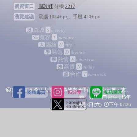
個資窗口
周玟妦
分機
2217
瀏覽建議
電腦 1024+ px、手機 420+ px
S
incerity
真誠
淡
T
olerance
寬容
江
U
nity
團結
大
D
iligence
勤勉
學
E
nthusiasm
熱情
學
N
obility
高貴
務
T
eamwork
合作
處
2024-2026 淡江大學學生事務處
學而有成有三要：志、
勤、好
丙午 115年
8月8日(六)
下午 07:26