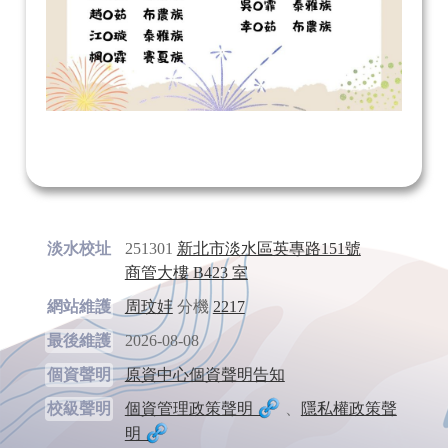
淡水校址
251301
新北市淡水區英專路151號
商管大樓 B423 室
網站維護
周玟妦
分機
2217
最後維護
2026-08-08
個資聲明
原資中心個資聲明告知
校級聲明
個資管理政策聲明
、
隱私權政策聲
明