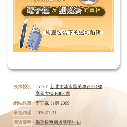
淡水校址
251301
新北市淡水區英專路151號
商管大樓 B403 室
網站維護
李宜靝
分機
2399
最後維護
2026-07-31
個資聲明
學務長室個資聲明告知