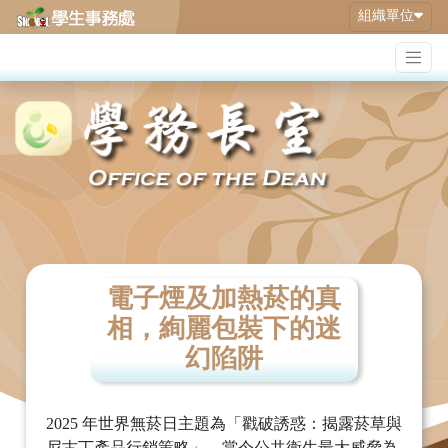
組織單位
電子煙及加熱菸的真
相，絢麗包裝下的迷
幻陷阱
2025 年世界無菸日主題為「戳破誘惑：揭露菸草與
尼古丁產品行銷策略」，當今公共衛生最大威脅為