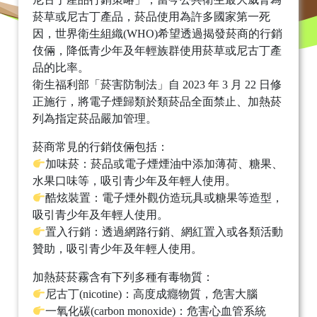
菸草或尼古丁產品，菸品使用為許多國家第一死
因，世界衛生組織(WHO)希望透過揭發菸商的行銷
伎倆，降低青少年及年輕族群使用菸草或尼古丁產
品的比率。
衛生福利部「菸害防制法」自 2023 年 3 月 22 日修
正施行，將電子煙歸類於類菸品全面禁止、加熱菸
列為指定菸品嚴加管理。
菸商常見的行銷伎倆包括：
加味菸：菸品或電子煙煙油中添加薄荷、糖果、
水果口味等，吸引青少年及年輕人使用。
酷炫裝置：電子煙外觀仿造玩具或糖果等造型，
吸引青少年及年輕人使用。
置入行銷：透過網路行銷、網紅置入或各類活動
贊助，吸引青少年及年輕人使用。
加熱菸菸霧含有下列多種有毒物質：
尼古丁(nicotine)：高度成癮物質，危害大腦
一氧化碳(carbon monoxide)：危害心血管系統