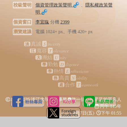
校級聲明
個資管理政策聲明
、
隱私權政策聲
明
個資窗口
李宜靝
分機
2399
瀏覽建議
電腦 1024+ px、手機 420+ px
S
incerity
真誠
淡
T
olerance
寬容
江
U
nity
團結
大
D
iligence
勤勉
學
E
nthusiasm
熱情
學
N
obility
高貴
務
T
eamwork
合作
處
2024-2026 淡江大學學生事務處
做一個心靈富足的平凡人
丙午 115年
8月7日(五)
下午 01:55