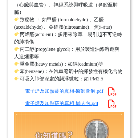
（心臟與血管）、神經系統與呼吸道（鼻腔至肺
臟）
致癌物 ： 如甲醛 (formaldehyde) 、乙醛
(acetaldehyde) 、亞硝胺(nitrosamine)、焦油(tar)
丙烯醛(acrolein)：多用來除草，易引起不可逆轉
的肺損傷
丙二醇(propylene glycol)：用於製造油漆溶劑與
人造煙霧等
重金屬(heavy metals)：如鎘(cadmium)等
苯(benzene)：在汽車廢氣中的揮發性有機化合物
可吸入肺部深處的懸浮微粒：如 PM2.5
電子煙及加熱菸的真相-醫師圖解.pdf
電子煙及加熱菸的真相-懶人包.pdf