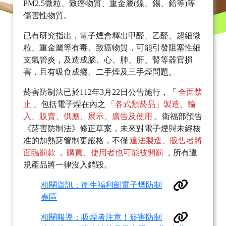
PM2.5微粒、致癌物質、重金屬(鎳、錫、鉛等)等
傷害性物質。
已有研究指出，電子煙會釋出甲醛、乙醛、超細微
粒、重金屬等有毒、致癌物質，可能引發阻塞性細
支氣管炎，及造成腦、心、肺、肝、腎等器官損
害，且有吸食成癮、二手煙及三手煙問題。
菸害防制法已於112年3月22日公告施行，「
全面禁
止
」包括電子煙在內之
「各式類菸品」製造、輸
入、販賣、供應、展示、廣告及使用
。衛福部預告
《菸害防制法》修正草案，未來對電子煙與未經核
准的加熱菸管制更嚴格，不僅
違法製造、販售者將
面臨罰款
，
購買、使用者也可能被開罰
，所有違
規產品將一律沒入銷毀。
相關資訊：衛生福利部電子煙防制
專區
相關報導：吸煙者注意！菸害防制