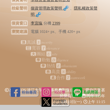
校級聲明
個資管理政策聲明
、
隱私權政策聲
明
個資窗口
李宜靝
分機
2399
瀏覽建議
電腦 1024+ px、手機 420+ px
S
incerity
真誠
淡
T
olerance
寬容
江
U
nity
團結
大
D
iligence
勤勉
學
E
nthusiasm
熱情
學
N
obility
高貴
務
T
eamwork
合作
處
2024-2026 淡江大學學生事務處
剛愎自的人，愛自己更甚
於愛真理
丙午 115年
8月10日(一)
上午 11:15