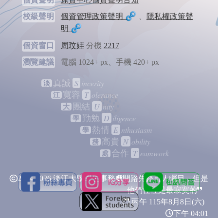
校級聲明
個資管理政策聲明
、
隱私權政策聲
明
個資窗口
周玟妦
分機
2217
瀏覽建議
電腦 1024+ px、手機 420+ px
S
incerity
真誠
淡
T
olerance
寬容
江
U
nity
團結
大
D
iligence
勤勉
學
E
nthusiasm
熱情
學
N
obility
高貴
務
T
eamwork
合作
處
2024-2026 淡江大學學生事務處
開路先鋒引人矚目，但是
他們往往是最寂寞的
丙午 115年
8月8日(六)
下午 04:01