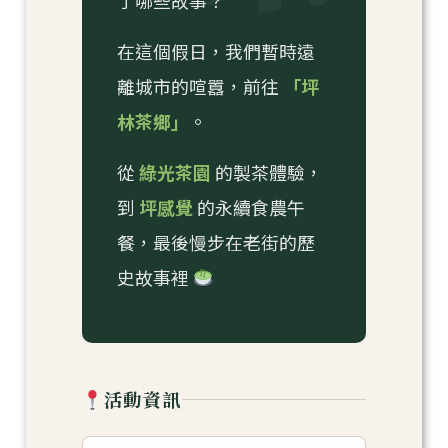
了哪些故事？
在這個假日，我們暫時遠
離城市的喧囂，前往
「坪
林茶鄉」
。
從
綠光茶園
的製茶體驗，
到
坪感覺
的永續食農午
餐，最後慢步在老街的歷
史故事裡
活動資訊