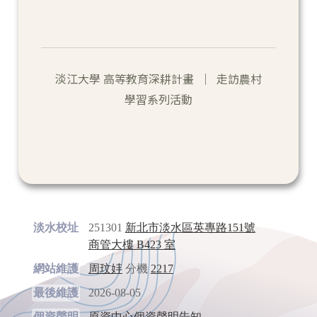
淡江大學 高等教育深耕計畫 ｜ 走訪農村
學習系列活動
淡水校址
251301
新北市淡水區英專路151號
商管大樓 B423 室
網站維護
周玟妦
分機
2217
最後維護
2026-08-05
個資聲明
原資中心個資聲明告知