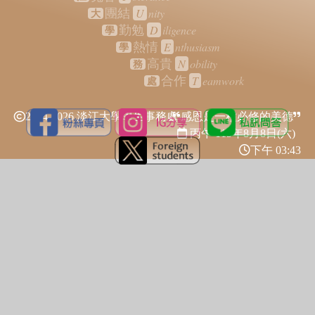
U
nity
團結
大
D
iligence
勤勉
學
E
nthusiasm
熱情
學
N
obility
高貴
務
T
eamwork
合作
處
2024-2026 淡江大學學生事務處
感恩是一種必修的美德
丙午 115年
8月8日(六)
下午 03:43