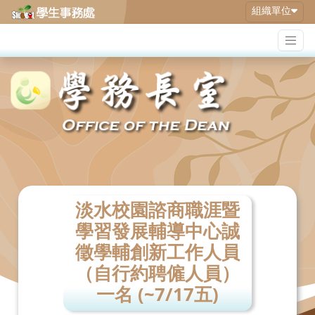
組織單位
淡水校園諮商職涯暨
學習發展輔導中心誠
徵學輔創新工作人員
（自行約聘僱人員）
一名 (~7/17五)