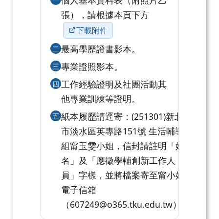
個人基本資料表（附照片乙
張），請根據本頁下方
下載附件
最高學歷證書影本。
二
專業證照影本。
三
工作經驗證明及社團活動其
四
他專業訓練等證明。
紙本履歷請逕寄：(251301)新北
五
市淡水區英專路151號 生活輔導
組甯玉雯小姐，信封請註明「姓
名」及「應徵學輔創新工作人
員」字樣，並將檔案寄至甯小姐
電子信箱
（607249@o365.tku.edu.tw）。