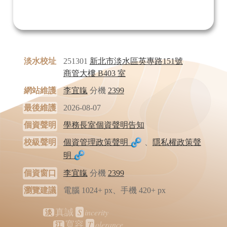
淡水校址
251301
新北市淡水區英專路151號
商管大樓 B403 室
網站維護
李宜靝
分機
2399
最後維護
2026-08-07
個資聲明
學務長室個資聲明告知
校級聲明
個資管理政策聲明
、
隱私權政策聲
明
個資窗口
李宜靝
分機
2399
瀏覽建議
電腦 1024+ px、手機 420+ px
S
incerity
真誠
淡
T
olerance
寬容
江