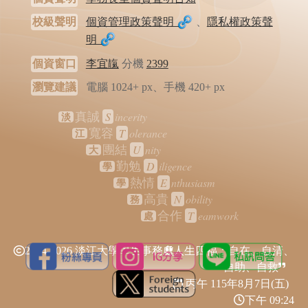
校級聲明
個資管理政策聲明
、
隱私權政策聲
明
個資窗口
李宜靝
分機
2399
瀏覽建議
電腦 1024+ px、手機 420+ px
S
incerity
真誠
淡
T
olerance
寬容
江
U
nity
團結
大
D
iligence
勤勉
學
E
nthusiasm
熱情
學
N
obility
高貴
務
T
eamwork
合作
處
2024-2026 淡江大學學生事務處
人生四福：自在、自清、
自助、自救
丙午 115年
8月7日(五)
下午 09:24