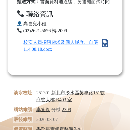
甄選方式：
書面資料通過後，另通知面試時間
聯絡資訊
高喜兒小姐
(02)2621-5656 轉 2009
校安人員招聘需求及個人履歷、自傳
114.08.18.docx
淡水校址
251301
新北市淡水區英專路151號
商管大樓 B403 室
網站維護
李宜靝
分機
2399
最後維護
2026-08-07
個資聲明
學務長室個資聲明告知