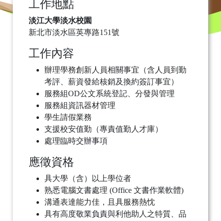
工作地點
淡江大學淡水校園
新北市淡水區英專路151號
工作內容
辦理學務創新人員相關事宜（含人員到勤
考評、薪資發給核銷及換約簽訂事宜）
服務組OD公文系統登記、分發與管理
服務組資訊器材管理
學生請假業務
支援校安值勤（專責值勤人才庫）
處理臨時交辦事項
應徵資格
具大學（含）以上學位者
熟悉電腦文書處理 (Office 文書作業軟體)
溝通表達能力佳，且具服務熱忱
具有高度敬業負責與利他助人之特質、品