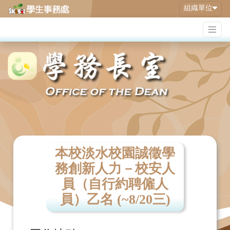
組織單位
本校淡水校園誠徵學
務創新人力－校安人
員（自行約聘僱人
員）乙名 (~8/20三)