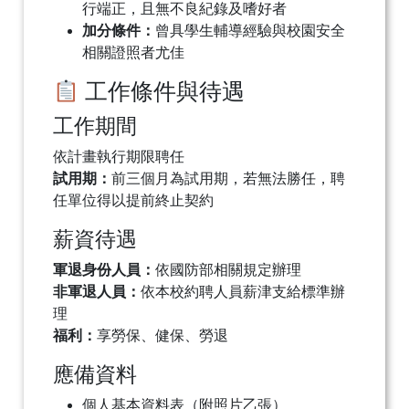
行端正，且無不良紀錄及嗜好者
加分條件：
曾具學生輔導經驗與校園安全
相關證照者尤佳
工作條件與待遇
工作期間
依計畫執行期限聘任
試用期：
前三個月為試用期，若無法勝任，聘
任單位得以提前終止契約
薪資待遇
軍退身份人員：
依國防部相關規定辦理
非軍退人員：
依本校約聘人員薪津支給標準辦
理
福利：
享勞保、健保、勞退
應備資料
個人基本資料表（附照片乙張）