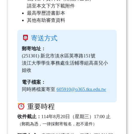
請至本文下方下載附件
最高學歷證書影本
其他有助審查資料
寄送方式
郵寄地址：
(251301) 新北市淡水區英專路151號
淡江大學學生事務處生活輔導組高喜兒小
姐收
電子檔案：
同時將檔案寄至
605910@o365.tku.edu.tw
重要時程
收件截止：
114年8月20日（星期三）17:00 止
（郵戳為憑，一律採郵寄報名，恕不退件）