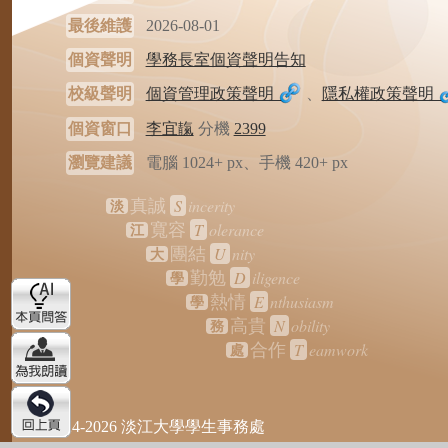
最後維護
2026-08-01
個資聲明
學務長室個資聲明告知
校級聲明
個資管理政策聲明
、
隱私權政策聲明
個資窗口
李宜靝
分機
2399
瀏覽建議
電腦 1024+ px、手機 420+ px
S
incerity
真誠
淡
T
olerance
寬容
江
U
nity
團結
大
D
iligence
勤勉
學
E
nthusiasm
熱情
學
N
obility
高貴
務
T
eamwork
合作
處
2024-2026 淡江大學學生事務處