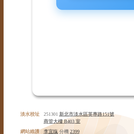
淡水校址
251301
新北市淡水區英專路151號
商管大樓 B403 室
網站維護
李宜靝
分機
2399