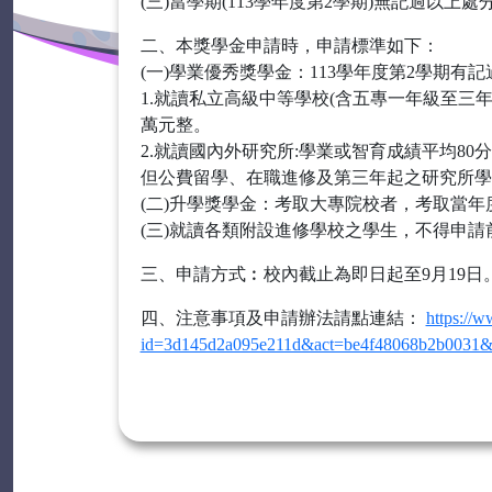
(三)當學期(113學年度第2學期)無記過以上處
二、本獎學金申請時，申請標準如下：
(一)學業優秀獎學金：113學年度第2學期有
1.就讀私立高級中等學校(含五專一年級至三
萬元整。
2.就讀國內外研究所:學業或智育成績平均8
但公費留學、在職進修及第三年起之研究所學
(二)升學獎學金：考取大專院校者，考取當年度
(三)就讀各類附設進修學校之學生，不得申請
三、申請方式︰校內截止為即日起至9月19日
四、注意事項及申請辦法請點連結：
https://
id=3d145d2a095e211d&act=be4f48068b2b0031&