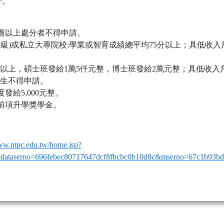
分。
記過以上處分者不得申請。
年級)或私立大專院校:學業或智育成績總平均75分以上；具低收入
0分以上，碩士班發給1萬5仟元整，博士班發給2萬元整；具低收
生不得申請。
發給5,000元整。
前項升學獎學金。
。
www.ntpc.edu.tw/home.jsp?
dataserno=696febec80717647dcf8fbcbc0b10d8c&mserno=67c1b93bd