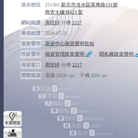
淡水校址
251301
新北市淡水區英專路151號
商管大樓 B423 室
網站維護
周玟妦
分機
2217
最後維護
2026-07-31
個資聲明
原資中心個資聲明告知
校級聲明
個資管理政策聲明
、
隱私權政策聲明
個資窗口
周玟妦
分機
2217
瀏覽建議
電腦 1024+ px、手機 420+ px
S
incerity
真誠
淡
T
olerance
寬容
江
U
nity
團結
大
D
iligence
勤勉
學
E
nthusiasm
熱情
學
N
obility
高貴
務
T
eamwork
合作
處