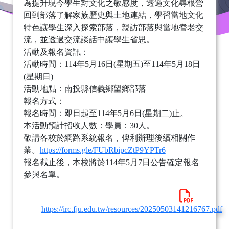
為提升現今學生對文化之敏感度，透過文化尋根營
回到部落了解家族歷史與土地連結，學習當地文化
特色讓學生深入探索部落，親訪部落與當地耆老交
流，並透過交流談話中讓學生省思。
活動及報名資訊：
活動時間：114年5月16日(星期五)至114年5月18日
(星期日)
活動地點：南投縣信義鄉望鄉部落
報名方式：
報名時間：即日起至114年5月6日(星期二)止。
本活動預計招收人數：學員：30人。
敬請各校於網路系統報名，俾利辦理後續相關作
業。
https://forms.gle/FUbRbipcZtP9YPTr6
報名截止後，本校將於114年5月7日公告確定報名
參與名單。
https://irc.fju.edu.tw/resources/20250503141216767.pdf