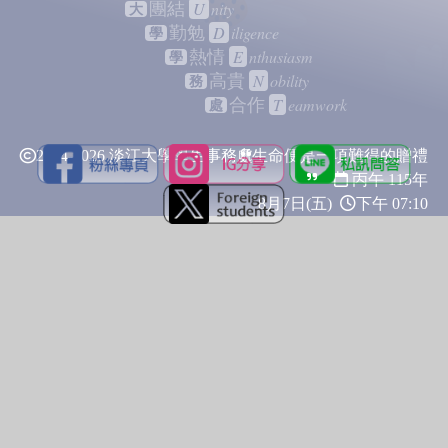
U
nity
團結
大
D
iligence
勤勉
學
E
nthusiasm
熱情
學
N
obility
高貴
務
T
eamwork
合作
處
2024-2026 淡江大學學生事務處
生命便是一項難得的贈禮
丙午 115年
8月7日(五)
下午 07:10