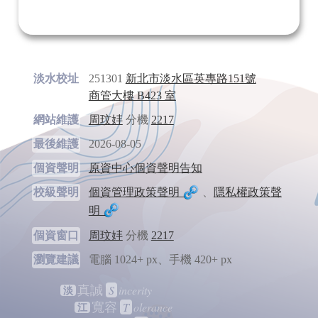
淡水校址
251301
新北市淡水區英專路151號
商管大樓 B423 室
網站維護
周玟妦
分機
2217
最後維護
2026-08-05
個資聲明
原資中心個資聲明告知
校級聲明
個資管理政策聲明
、
隱私權政策聲
明
個資窗口
周玟妦
分機
2217
瀏覽建議
電腦 1024+ px、手機 420+ px
S
incerity
真誠
淡
T
olerance
寬容
江