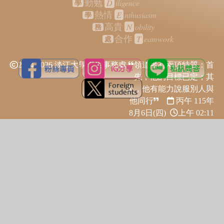
D
iligence
勤勉
學
E
nthusiasm
熱情
學
N
obility
高貴
務
T
eamwork
合作
處
2024-2026 淡江大學學生事務處
領道者有兩項特質：首
先，他的目標已定；其
次，他有能力說服別人與
他同行
丙午 115年
8月6日(四)
上午 02:11