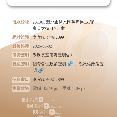
淡水校址
251301
新北市淡水區英專路151號
商管大樓 B403 室
網站維護
李宜靝
分機
2399
最後維護
2026-08-02
個資聲明
學務長室個資聲明告知
校級聲明
個資管理政策聲明
、
隱私權政策聲
明
個資窗口
李宜靝
分機
2399
瀏覽建議
電腦 1024+ px、手機 420+ px
S
incerity
真誠
淡
T
olerance
寬容
江
U
nity
團結
大