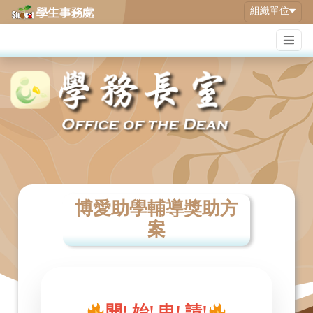
組織單位
博愛助學輔導獎助方
案
開! 始! 申! 請!