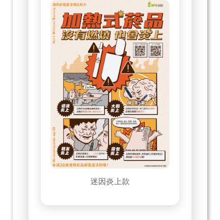
迷因炎上款