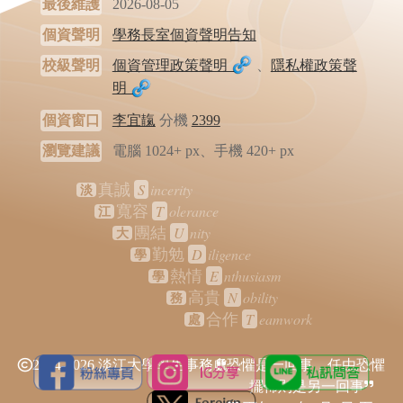
最後維護
2026-08-05
個資聲明
學務長室個資聲明告知
校級聲明
個資管理政策聲明
、
隱私權政策聲
明
個資窗口
李宜靝
分機
2399
瀏覽建議
電腦 1024+ px、手機 420+ px
S
incerity
真誠
淡
T
olerance
寬容
江
U
nity
團結
大
D
iligence
勤勉
學
E
nthusiasm
熱情
學
N
obility
高貴
務
T
eamwork
合作
處
2024-2026 淡江大學學生事務處
恐懼是一回事，任由恐懼
擺佈則是另一回事