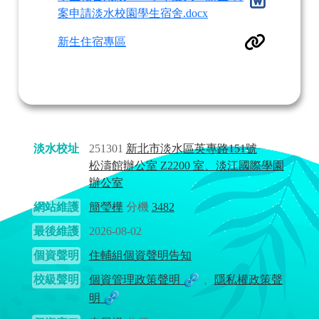
案申請淡水校園學生宿舍.docx
新生住宿專區
淡水校址
251301
新北市淡水區英專路151號
松濤館辦公室 Z2200 室、淡江國際學園
辦公室
網站維護
簡瑩樺
分機
3482
最後維護
2026-08-02
個資聲明
住輔組個資聲明告知
校級聲明
個資管理政策聲明
、
隱私權政策聲
明