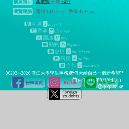
個資窗口
李展蝶
分機
3477
瀏覽建議
電腦 1024+ px、手機 420+ px
S
incerity
真誠
淡
T
olerance
寬容
江
U
nity
團結
大
D
iligence
勤勉
學
E
nthusiasm
熱情
學
N
obility
高貴
務
T
eamwork
合作
處
2024-2026 淡江大學學生事務處
每天給自己一個新希望
丙午 115年
8月8日(六)
下午 08:48