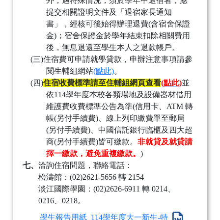
外，遇特殊情況，須於學年中退宿者，應
提交相關證明文件及「退宿家長通知
書」，經核可後始得辦理退費
(
含宿舍保證
金
)
；宿舍保證金於學年結束扣除相關費用
後，無息退還至學生本人之退款帳戶。
(三)
住宿費可申請就學貸款，申辦注意事項請參
閱生輔組網站
(
點此)
。
(四)
住宿收費標準請至住輔組網頁查看
(
點此)
並
依
114
學年度本校各類場地及設備器材借用
維護費收費標準公告為準
(
信用卡、
ATM
轉
帳
(
另付手續費
)
、線上列印繳費單至郵局
(
另付手續費
)
、中國信託銀行臨櫃及四大超
商
(
另付手續費
)
皆可繳款。
非就貸及就貸請
擇一繳款，避免重複繳款。
)
七、
洽詢住宿問題，聯絡電話：
松濤館：
(02)2621-5656
轉
2154
淡江國際學園：
(02)2626-6911
轉
0214
、
0216
、
0218
。
學生報告用紙_114學年度大一新生-特