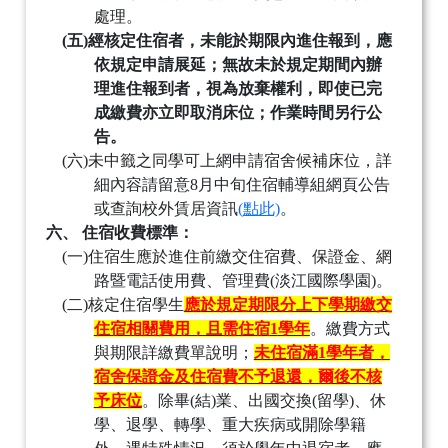
處理。
(五)
經核定住宿者，未能於期限內進住報到，應
依規定申請展延；無故未於規定期間內辦
理進住報到者，視為放棄權利，即使已完
成繳費亦立即取消床位；作業時間另行公
告。
(六)
未中籤之同學可上網申請宿舍候補床位，詳
細內容請留意
8
月中旬住宿輔導組網頁公告
或查詢校外賃居資訊
(
點此)
。
六、
住宿收費標準：
(一)
住宿生應於進住前繳交住宿費、保證金、網
路暨電話使用費、管理費
(
淡江國際學園
)
。
(二)
核定住宿學生
應於規定期限分上下學期繳交
住宿相關費用，且需住宿
1
學年
。繳費方式
與期限詳繳費單說明；
未住宿滿
1
學年者，
宿舍保證金及住宿費不予退還，爾後不核
予床位
。除畢
(
結
)
業、出國交換
(
留學
)
、休
學、退學、轉學、重大疾病或開除學籍