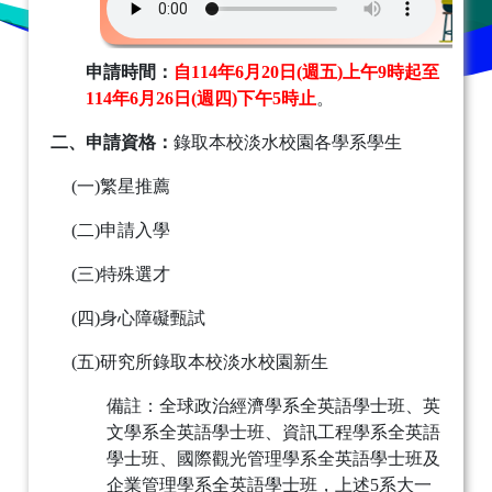
申請時間：
自
114
年
6
月
20
日
(
週五
)
上午
9
時起至
114
年
6
月
26
日
(
週四
)
下午
5
時止
。
二、
申請資格：
錄取本校淡水校園各學系學生
(一)
繁星推薦
(二)
申請入學
(三)
特殊選才
(四)
身心障礙甄試
(五)
研究所錄取本校淡水校園新生
備註：全球政治經濟學系全英語學士班、英
文學系全英語學士班、資訊工程學系全英語
學士班、國際觀光管理學系全英語學士班及
企業管理學系全英語學士班，上述
5
系大一