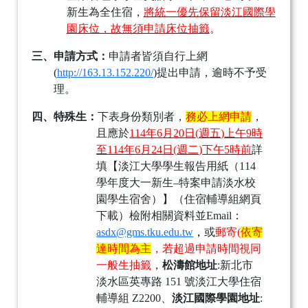
新生為全住宿，
將統一優先保留淡江國際學
園床位，故無須申請床位抽籤
。
三、
申請方式：
申請者皆須自行上網
(
http://163.13.152.220/
)
提出申請，逾時不予受
理。
四、
特殊生：
下表身份類別者，
務必上網申請
，
且應於
114
年
6
月
20
日
(
週五
)
上午
9
時
至
114
年
6
月
24
日
(
週二
)
下午
5
時前
詳
填【淡江大學學生報告用紙（
114
學年度大一新生
–
特案申請淡水校
園學生宿舍）】（住宿輔導組網頁
下載）檢附相關資料並
Email
：
asdx@gms.tku.edu.tw
，
或
郵寄
(
依寄
達時間為主
，若超過申請時間視同
一般生抽籤
，
松濤館地址
:
新北市
淡水區英專路
151
號淡江大學住宿
輔導組
Z2200
、
淡江國際學園地址
: