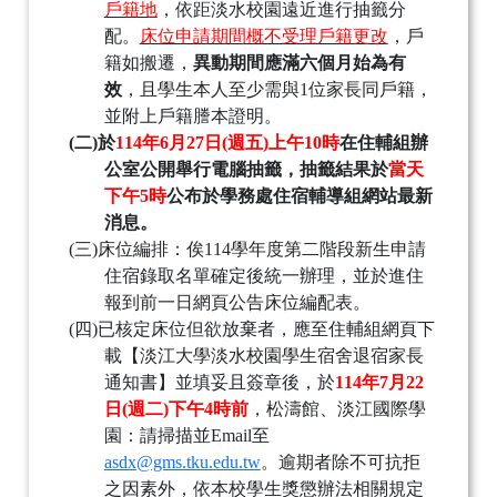
戶籍地
，依距淡水校園遠近進行抽籤分
配。
床位申請期間概不受理戶籍更改
，戶
籍如搬遷，
異動期間應滿六個月始為有
效
，且學生本人至少需與
1
位家長同戶籍，
並附上戶籍謄本證明。
(二)
於
114
年
6
月
27
日
(
週五
)
上午
10
時
在住輔組辦
公室公開舉行電腦抽籤，抽籤結果於
當天
下午
5
時
公布於學務處住宿輔導組網站最新
消息。
(三)
床位編排：俟
114
學年度第二階段新生申請
住宿錄取名單確定後統一辦理，並於進住
報到前一日網頁公告床位編配表。
(四)
已核定床位但欲放棄者，應至住輔組網頁下
載【淡江大學淡水校園學生宿舍退宿家長
通知書】並填妥且簽章後，於
114
年
7
月
22
日
(
週二
)
下午
4
時前
，松濤館、淡江國際學
園：請掃描並
Email
至
asdx@gms.tku.edu.tw
。逾期者除不可抗拒
之因素外，依本校學生獎懲辦法相關規定