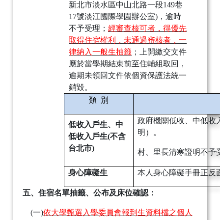
新北市淡水區中山北路一段
149
巷
17
號淡江國際學園辦公室
)
，逾時
不予受理；
經審查核可者，得優先
取得住宿權利，未通過審核者，一
律納入一般生抽籤
；上開繳交文件
應於當學期結束前至住輔組取回，
逾期未領回文件依個資保護法統一
銷毀。
類
別
政府機關低收、中低收
低收入戶生、中
明）。
低收入戶生
(
不含
台北市
)
村、里長清寒證明不予
身心障礙生
本人身心障礙手冊正反
五、
住宿名單抽籤、公布及床位確認：
(一)
依大學甄選入學委員會報到生資料檔之個人