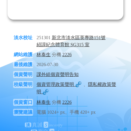
淡水校址
251301
新北市淡水區英專路151號
紹謨紀念體育館 SG315 室
網站維護
林泰生
分機
2226
最後維護
2026-07-30
個資聲明
課外組個資聲明告知
校級聲明
個資管理政策聲明
、
隱私權政策聲
明
個資窗口
林泰生
分機
2226
瀏覽建議
電腦 1024+ px、手機 420+ px
S
incerity
真誠
淡