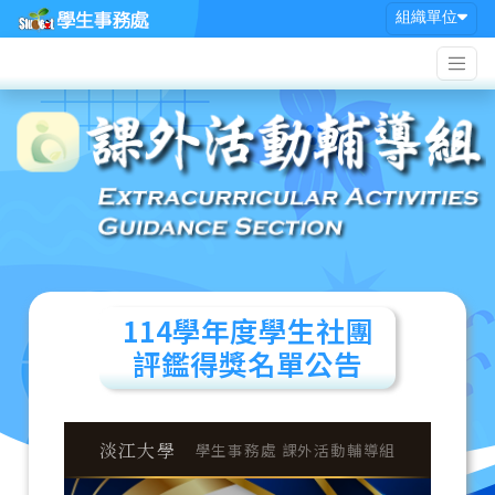
Skip
組織單位
to
content
114學年度學生社團
評鑑得獎名單公告
淡江大學
學生事務處 課外活動輔導組