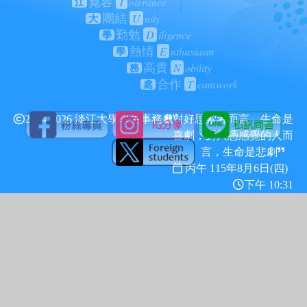
T
olerance
寬容
江
U
nity
團結
大
D
iligence
勤勉
學
E
nthusiasm
熱情
學
N
obility
高貴
務
T
eamwork
合作
處
2024-2026 淡江大學學生事務處
對好思索者而言，生命是
喜劇；對只憑感覺的人而
言，生命是悲劇
丙午 115年
8月6日(四)
下午 10:31