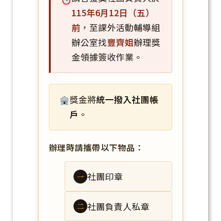
115年6月12日（五）
前
，至課外活動輔導組
辦公室找
豐齊姐
辦理獎
金領據簽收作業。
獎金將
統一撥入社團帳
戶
。
辦理時請攜帶以下物品：
社團印章
一
社團負責人私章
二