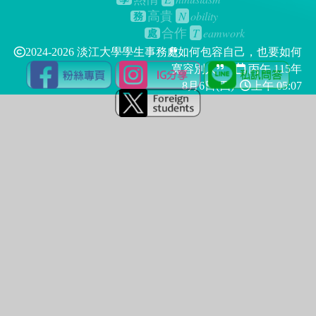
N
obility
高貴
務
T
eamwork
合作
處
2024-2026 淡江大學學生事務處
如何包容自己，也要如何
寬容別人
丙午 115年
8月6日(四)
上午 05:07