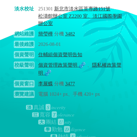
淡水校址
251301
新北市淡水區英專路151號
松濤館辦公室 Z2200 室、淡江國際學園
辦公室
網站維護
簡瑩樺
分機
3482
最後維護
2026-08-01
個資聲明
住輔組個資聲明告知
校級聲明
個資管理政策聲明
、
隱私權政策聲
明
個資窗口
李展蝶
分機
3477
瀏覽建議
電腦 1024+ px、手機 420+ px
S
incerity
真誠
淡
T
olerance
寬容
江
U
nity
團結
大
D
iligence
勤勉
學
E
nthusiasm
熱情
學