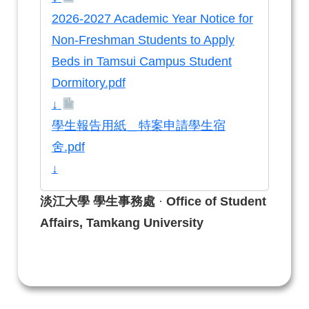
2026-2027 Academic Year Notice for
Non-Freshman Students to Apply
Beds in Tamsui Campus Student
Dormitory.pdf
↓
學生報告用紙＿特案申請學生宿
舍.pdf
↓
淡江大學 學生事務處
·
Office of Student
Affairs, Tamkang University